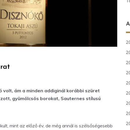
T
A
20
20
2
árat
2
2
 volt, ám a minden addiginál korábbi szüret
2
ozott, gyümölcsös borokat, Sauternes stílusú
20
2
2
ult, mint az előző év, de még annál is szélsőségesebb