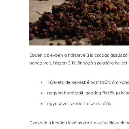
Ebben az évben a hárslevelű is csodás aszúsző
nehéz volt, hiszen 3 különböző szekcióra kellett
Túlérett, de kevésbé botritizált, ám ko
nagyon botritizált, gazdag fürtök (a ké
egyesével szedett aszú szőlők.
Ezeknek a később kiválasztott aszúszőlőknek nag