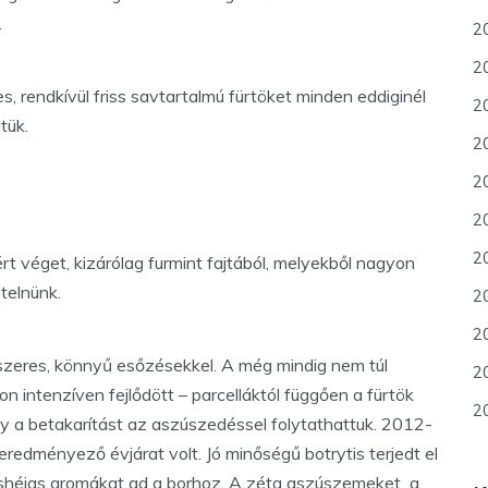
.
2
20
 rendkívül friss savtartalmú fürtöket minden eddiginél
2
ltük.
2
2
2
2
 véget, kizárólag furmint fajtából, melyekből nagyon
etelnünk.
20
20
dszeres, könnyű esőzésekkel. A még mindig nem túl
2
n intenzíven fejlődött – parcelláktól függően a fürtök
20
így a betakarítást az aszúszedéssel folytathattuk. 2012-
eredményező évjárat volt. Jó minőségű botrytis terjedt el
ancshéjas aromákat ad a borhoz. A zéta aszúszemeket a