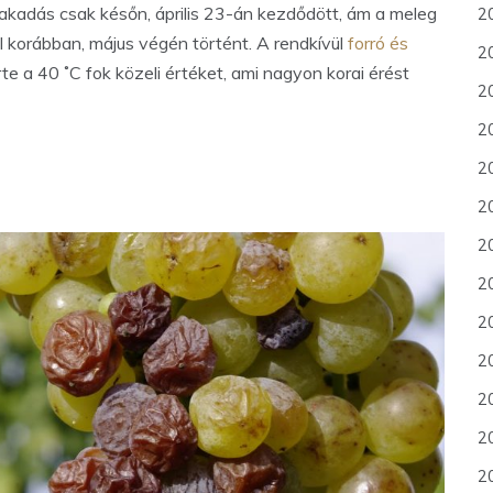
gyfakadás csak későn, április 23-án kezdődött, ám a meleg
2
 korábban, május végén történt. A rendkívül
forró és
2
te a 40 ˚C fok közeli értéket, ami nagyon korai érést
2
2
20
2
20
2
2
2
2
2
2