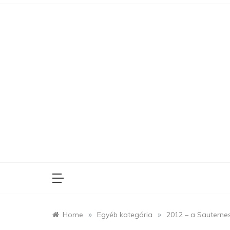
Skip
to
content
»
»
Home
Egyéb kategória
2012 – a Sauternes