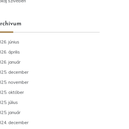
okaj szívében
rchívum
26. június
26. április
026. január
025. december
025. november
025. október
25. július
025. január
024. december