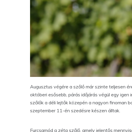
Augusztus végére a szőlő már szinte teljesen ér
októberi esősebb, párás időjárás végül egy igen
szőlők a déli lejtők közepén a nagyon finoman b
szeptember 11-én szedésre készen álltak.
Furcsamód a zéta szőlő, amely jelentős mennyi