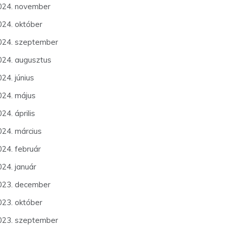
024. november
024. október
024. szeptember
024. augusztus
24. június
024. május
24. április
024. március
024. február
024. január
023. december
023. október
023. szeptember