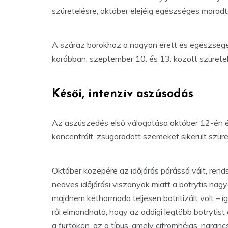
szüretelésre, október elejéig egészséges maradt
A száraz borokhoz a nagyon érett és egészséges,
korábban, szeptember 10. és 13. között szürete
Késői, intenzív aszúsodás
Az aszúszedés első válogatása október 12-én ért
koncentrált, zsugorodott szemeket sikerült szür
Október közepére az időjárás párássá vált, ren
nedves időjárási viszonyok miatt a botrytis nagyo
majdnem kétharmada teljesen botritizált volt – 
ről elmondható, hogy az addigi legtöbb botrytist 
a fürtökön, az a típus, amely citromhéjas, nar