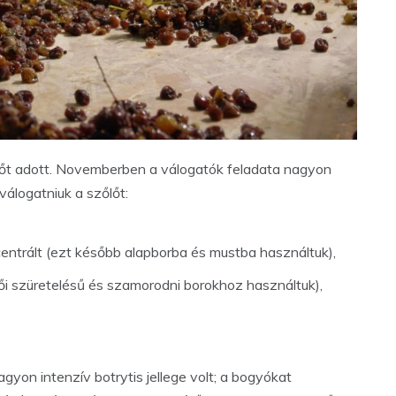
lőt adott. Novemberben a válogatók feladata nagyon
 válogatniuk a szőlőt:
ncentrált (ezt később alapborba és mustba használtuk),
sői szüretelésű és szamorodni borokhoz használtuk),
yon intenzív botrytis jellege volt; a bogyókat