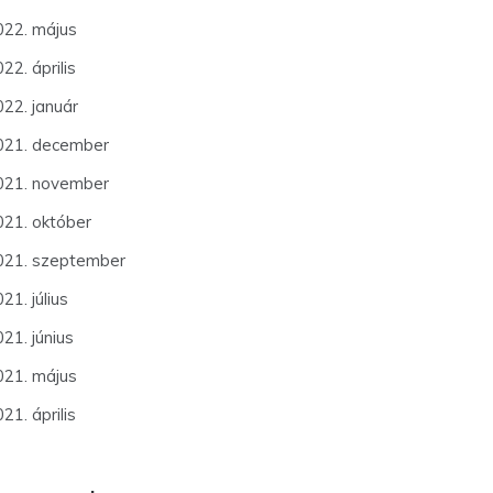
022. május
22. április
022. január
021. december
021. november
021. október
021. szeptember
21. július
21. június
021. május
21. április