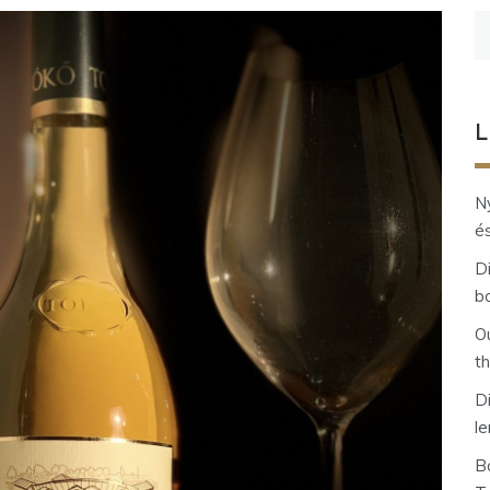
K
L
Ny
és
D
b
O
t
D
l
Bo