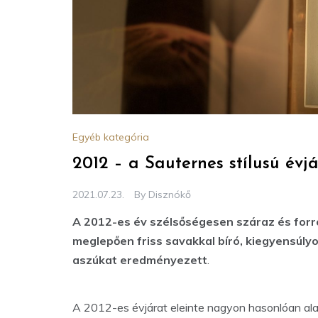
Egyéb kategória
2012 – a Sauternes stílusú évj
2021.07.23.
By
Disznókő
A 2012-es év szélsőségesen száraz és forró
meglepően friss savakkal bíró, kiegyensúly
aszúkat eredményezett
.
A 2012-es évjárat eleinte nagyon hasonlóan alak