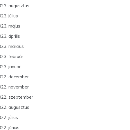
023. augusztus
23. július
023. május
23. április
023. március
023. február
023. január
022. december
022. november
022. szeptember
022. augusztus
22. július
22. június