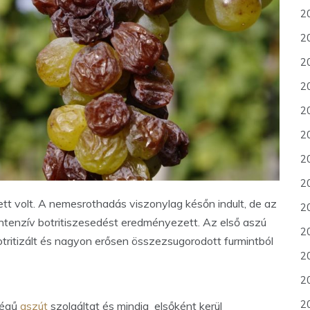
2
20
2
20
2
2
2
2
ett volt. A nemesrothadás viszonylag későn indult, de az
2
 intenzív botritiszesedést eredményezett. Az első aszú
2
otritizált és nagyon erősen összezsugorodott furmintból
2
20
20
ségű
aszút
szolgáltat és mindig elsőként kerül