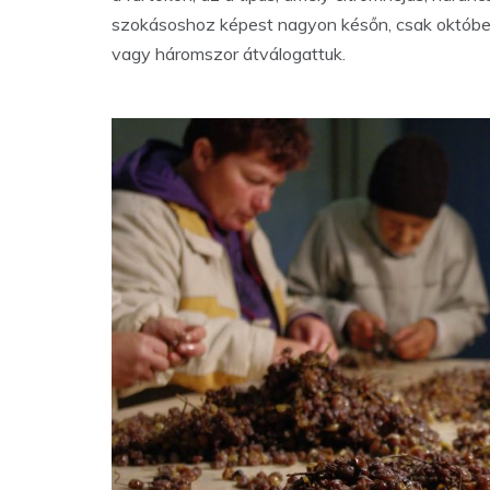
szokásoshoz képest nagyon későn, csak október 
vagy háromszor átválogattuk.