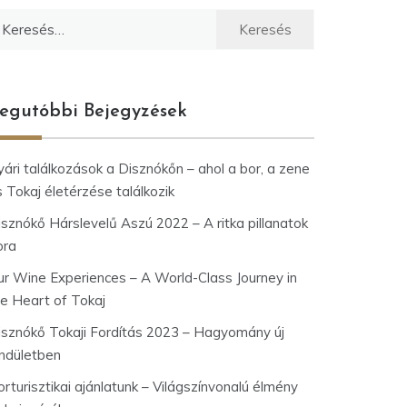
eresés:
egutóbbi Bejegyzések
ári találkozások a Disznókőn – ahol a bor, a zene
 Tokaj életérzése találkozik
isznókő Hárslevelű Aszú 2022 – A ritka pillanatok
ora
ur Wine Experiences – A World-Class Journey in
he Heart of Tokaj
isznókő Tokaji Fordítás 2023 – Hagyomány új
endületben
rturisztikai ajánlatunk – Világszínvonalú élmény