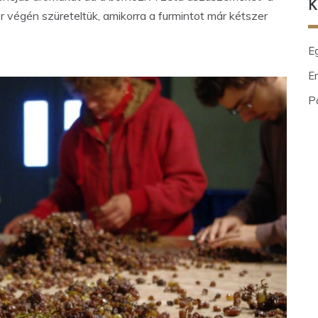
K
végén szüreteltük, amikorra a furmintot már kétszer
E
En
P