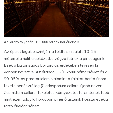
Az „arany folyosón” 100 000 palack bor érlelődik
Az épület legalsó szintjén, a földfelszín alatt 10-15
méterrel a riolit alapkőzetbe vágva futnak a pinceágaink.
Ezek a biztonságos bortárolás érdekében teljesen ki
vannak kövezve. Az állandó, 12˚C körüli hőmérséklet és a
90-95%-os páratartalom, valamint a falakat borító finom
fekete penészréteg (Cladosporium cellare, újabb nevén
Zasmidium cellare) tökéletes környezetet teremtenek több
mint ezer, tölgyfa hordóban pihenő aszúink hosszú évekig
tartó érlelődéséhez.