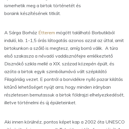
ismerhetik meg a birtok történetét és
boraink készítésének titkát.
A Sárga Borház
Étterem
mögött található Borbutikból
induló, kb. 1-1,5 órás látogatás azonos azzal az úttal, amit
birtokunkon a szőlő is megtesz, amíg borrá válik. A túra
első szakasza a névadó vaddisznófejre emlékeztető
Disznókő szikla mellé a XIX. század közepén épült, és
azóta a birtok egyik szimbólumává vált szépkilátó
Filagóriáig vezet. E pontról a borvidékre nyíló pazar kilátás
kitűnő lehetőséget nyújt arra, hogy minden irányban
részletesen bemutassuk a birtok földrajzi elhelyezkedését,
illetve történelmi és új épületeinket.
Aki innen körülnéz, pontos képet kap a 2002 óta UNESCO