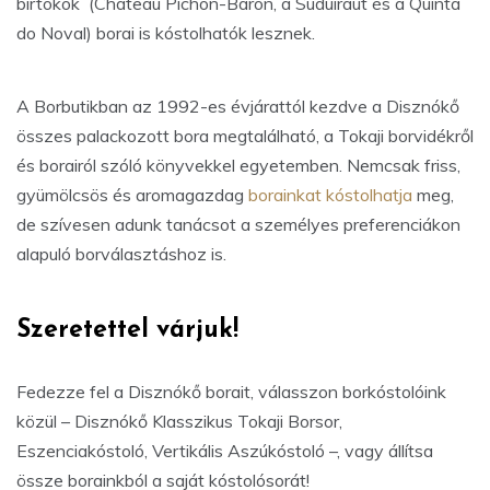
birtokok (Château Pichon-Baron, a Suduiraut és a Quinta
do Noval) borai is kóstolhatók lesznek.
A Borbutikban az 1992-es évjárattól kezdve a Disznókő
összes palackozott bora megtalálható, a Tokaji borvidékről
és borairól szóló könyvekkel egyetemben. Nemcsak friss,
gyümölcsös és aromagazdag
borainkat kóstolhatja
meg,
de szívesen adunk tanácsot a személyes preferenciákon
alapuló borválasztáshoz is.
Szeretettel várjuk!
Fedezze fel a Disznókő borait, válasszon borkóstolóink
közül – Disznókő Klasszikus Tokaji Borsor,
Eszenciakóstoló, Vertikális Aszúkóstoló –, vagy állítsa
össze borainkból a saját kóstolósorát!