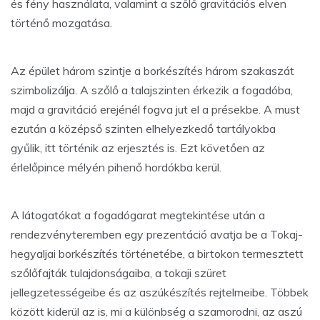
és fény használata, valamint a szőlő gravitációs elven
történő mozgatása.
Az épület három szintje a borkészítés három szakaszát
szimbolizálja. A szőlő a talajszinten érkezik a fogadóba,
majd a gravitáció erejénél fogva jut el a présekbe. A must
ezután a középső szinten elhelyezkedő tartályokba
gyűlik, itt történik az erjesztés is. Ezt követően az
érlelőpince mélyén pihenő hordókba kerül.
A látogatókat a fogadógarat megtekintése után a
rendezvényteremben egy prezentáció avatja be a Tokaj-
hegyaljai borkészítés történetébe, a birtokon termesztett
szőlőfajták tulajdonságaiba, a tokaji szüret
jellegzetességeibe és az aszúkészítés rejtelmeibe. Többek
között kiderül az is, mi a különbség a szamorodni, az aszú