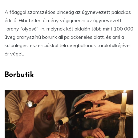
A főággal szomszédos pinceág az úgynevezett palackos
érlelő. Hihetetlen élmény végigmenni az úgynevezett
„arany folyosó” -n, melynek két oldalán több mint 100 000
üveg aranyszínű borunk áll palackérlelés alatt, és ami a
különleges, eszenciákkal teli üvegballonok tárolófülkéjével
ér véget.
Borbutik