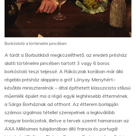
Borkóstoló a történelmi pincében
A túrát a Borbutikból megközelíthető, az eredeti présház
alatti történelmi pincében tartott 3 vagy 6 boros
borkóstoló teszi teljessé. A Rákócziak korában már álló
régebbi présház alapjaira a gróf Lónyay Menyhért–
későbbi miniszterelnök – által építtetett klasszicista stílusú
műemlék épület ma a régió egyik leghíresebb éttermének,
a Sárga Borháznak ad otthont. Az étterem borlapján
számos izgalmas tétellel szerepelnek a legkiválóbb
magyar borászatok, illetve a tervek szerint hamarosan az
AXA Millésimes tulajdonában álló francia és portugál