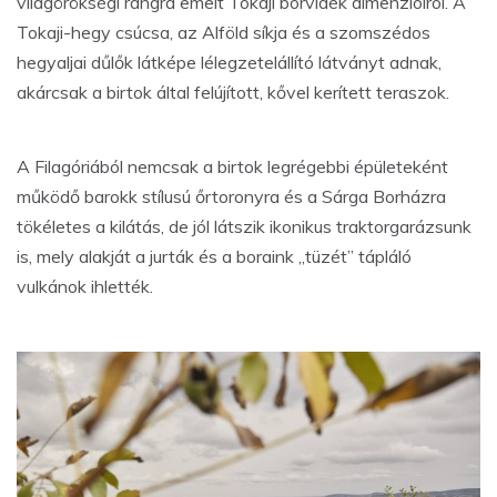
világörökségi rangra emelt Tokaji borvidék dimenzióiról. A
Tokaji-hegy csúcsa, az Alföld síkja és a szomszédos
hegyaljai dűlők látképe lélegzetelállító látványt adnak,
akárcsak a birtok által felújított, kővel kerített teraszok.
A Filagóriából nemcsak a birtok legrégebbi épületeként
működő barokk stílusú őrtoronyra és a Sárga Borházra
tökéletes a kilátás, de jól látszik ikonikus traktorgarázsunk
is, mely alakját a jurták és a boraink „tüzét” tápláló
vulkánok ihlették.