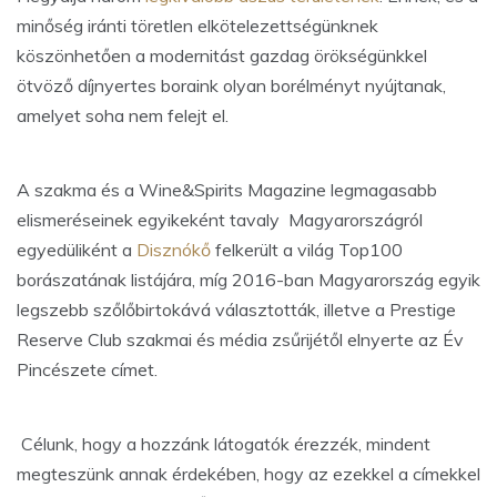
minőség iránti töretlen elkötelezettségünknek
köszönhetően a modernitást gazdag örökségünkkel
ötvöző díjnyertes boraink olyan borélményt nyújtanak,
amelyet soha nem felejt el.
A szakma és a Wine&Spirits Magazine legmagasabb
elismeréseinek egyikeként tavaly Magyarországról
egyedüliként a
Disznókő
felkerült a világ Top100
borászatának listájára, míg 2016-ban Magyarország egyik
legszebb szőlőbirtokává választották, illetve a Prestige
Reserve Club szakmai és média zsűrijétől elnyerte az Év
Pincészete címet.
Célunk, hogy a hozzánk látogatók érezzék, mindent
megteszünk annak érdekében, hogy az ezekkel a címekkel