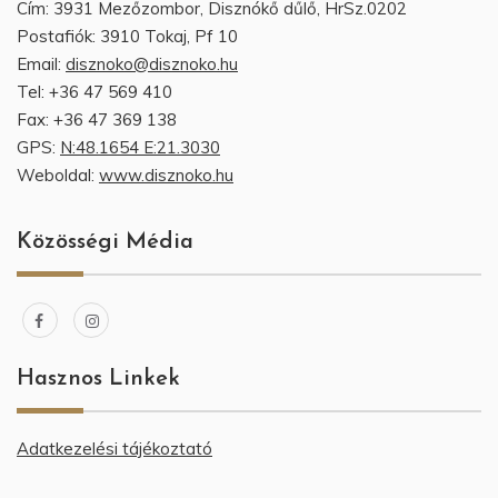
Cím: 3931 Mezőzombor, Disznókő dűlő, HrSz.0202
Postafiók: 3910 Tokaj, Pf 10
Email:
disznoko@disznoko.hu
Tel: +36 47 569 410
Fax: +36 47 369 138
GPS:
N:48.1654 E:21.3030
Weboldal:
www.disznoko.hu
Közösségi Média
Hasznos Linkek
Adatkezelési tájékoztató