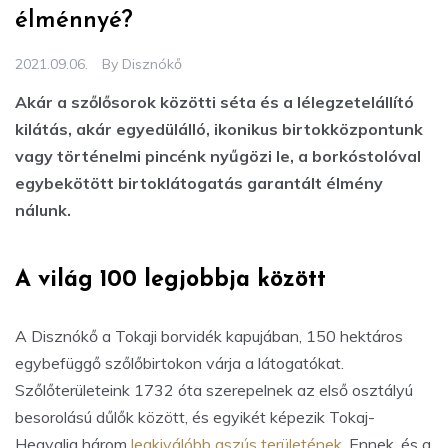
élménnyé?
2021.09.06.
By
Disznókő
Akár a szőlősorok közötti séta és a lélegzetelállító
kilátás, akár egyedülálló, ikonikus birtokközpontunk
vagy történelmi pincénk nyűgözi le, a borkóstolóval
egybekötött birtoklátogatás garantált élmény
nálunk.
A világ 100 legjobbja között
A Disznókő a Tokaji borvidék kapujában, 150 hektáros
egybefüggő szőlőbirtokon várja a látogatókat.
Szőlőterületeink 1732 óta szerepelnek az első osztályú
besorolású dűlők között, és egyikét képezik Tokaj-
Hegyalja három
legkiválóbb aszús területének
. Ennek, és a