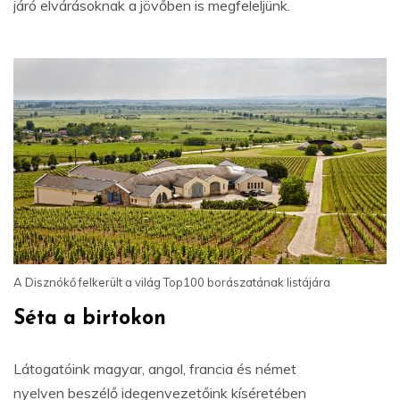
járó elvárásoknak a jövőben is megfeleljünk.
A Disznókő felkerült a világ Top100 borászatának listájára
Séta a birtokon
Látogatóink magyar, angol, francia és német
nyelven beszélő idegenvezetőink kíséretében