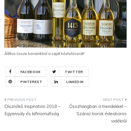
Állítsa össze borainkból a saját kóstolósorát!
FACEBOOK
TWITTER
PINTEREST
LINKEDIN
Bejegyzés
Disznókő Inspiration 2018 –
Összhangban a trendekkel –
navigáció
Egyensúly és kifinomultság
Száraz borok édesboros
vidékről