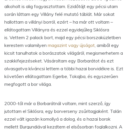
alkoholt is alig fogyasztottam. Ezidőtájt egy pécsi utam
során láttam egy Villány felé mutató táblát. Már sokat
hallottam a villányi borról, ezért – ha már ott voltam –
ellátogattam Villányra és ezzel egyidejűleg Siklósra
is. Vettem 2 palack bort, majd egy pécsi borszaküzletben
kerestem valamilyen
magazint vagy újságot
, amiből egy
kicsit tanulhatok a borászatok világáról, megismerhetem a
szakkifejezéseket. Vásároltam egy Borbarátot és ezt
olvasgatva kíváncsi lettem a többi hazai borvidékre is. Ezt
követően ellátogattam Egerbe, Tokajba, és egyszerűen
megfogott a bor világa.
2000-től már a Borbarátnál voltam, mint szerző, így
jutottam el Siklósra, egy borverseny zsűritagjaként. Talán
ezzel vált igazán komollyá a dolog, és a hazai borok
mellett Burgundiával kezdtem el elsősorban foglalkozni. A