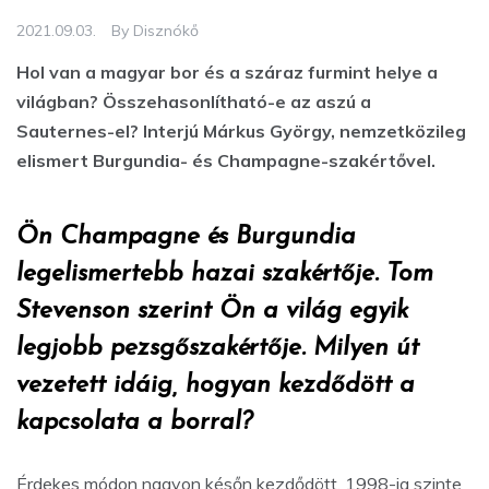
2021.09.03.
By
Disznókő
Hol van a magyar bor és a száraz furmint helye a
világban? Összehasonlítható-e az aszú a
Sauternes-el? Interjú Márkus György, nemzetközileg
elismert Burgundia- és Champagne-szakértővel.
Ön Champagne és Burgundia
legelismertebb hazai szakértője. Tom
Stevenson szerint Ön a világ egyik
legjobb pezsgőszakértője. Milyen út
vezetett idáig, hogyan kezdődött a
kapcsolata a borral?
Érdekes módon nagyon későn kezdődött. 1998-ig szinte