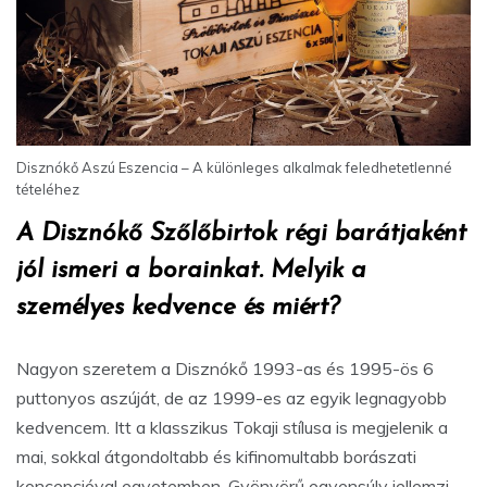
Disznókő Aszú Eszencia – A különleges alkalmak feledhetetlenné
tételéhez
A Disznókő Szőlőbirtok régi barátjaként
jól ismeri a borainkat. Melyik a
személyes kedvence és miért?
Nagyon szeretem a Disznókő 1993-as és 1995-ös 6
puttonyos aszúját, de az 1999-es az egyik legnagyobb
kedvencem. Itt a klasszikus Tokaji stílusa is megjelenik a
mai, sokkal átgondoltabb és kifinomultabb borászati
koncepcióval egyetemben. Gyönyörű egyensúly jellemzi