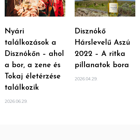
Nyári
Disznókő
találkozások a
Hárslevelű Aszú
Disznókőn – ahol
2022 – A ritka
a bor, a zene és
pillanatok bora
Tokaj életérzése
2026.04.29.
találkozik
2026.06.29.