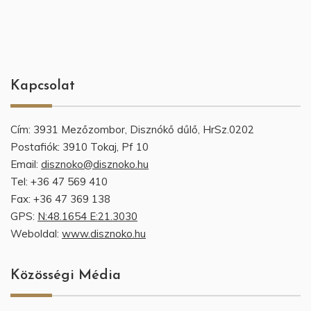
Kapcsolat
Cím: 3931 Mezőzombor, Disznókő dűlő, HrSz.0202
Postafiók: 3910 Tokaj, Pf 10
Email:
disznoko@disznoko.hu
Tel: +36 47 569 410
Fax: +36 47 369 138
GPS:
N:48.1654 E:21.3030
Weboldal:
www.disznoko.hu
Közösségi Média