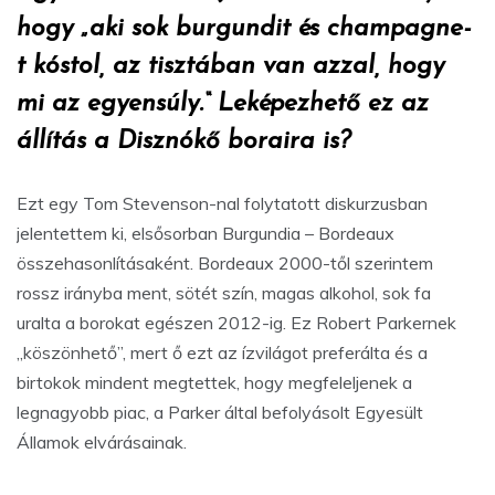
hogy „aki sok burgundit és champagne-
t kóstol, az tisztában van azzal, hogy
mi az egyensúly.“ Leképezhető ez az
állítás a Disznókő boraira is?
Ezt egy Tom Stevenson-nal folytatott diskurzusban
jelentettem ki, elsősorban Burgundia – Bordeaux
összehasonlításaként. Bordeaux 2000-től szerintem
rossz irányba ment, sötét szín, magas alkohol, sok fa
uralta a borokat egészen 2012-ig. Ez Robert Parkernek
„köszönhető”, mert ő ezt az ízvilágot preferálta és a
birtokok mindent megtettek, hogy megfeleljenek a
legnagyobb piac, a Parker által befolyásolt Egyesült
Államok elvárásainak.