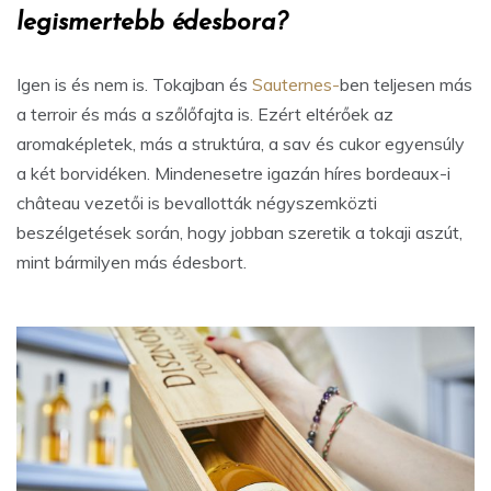
legismertebb édesbora?
Igen is és nem is. Tokajban és
Sauternes-
ben teljesen más
a terroir és más a szőlőfajta is. Ezért eltérőek az
aromaképletek, más a struktúra, a sav és cukor egyensúly
a két borvidéken. Mindenesetre igazán híres bordeaux-i
château vezetői is bevallották négyszemközti
beszélgetések során, hogy jobban szeretik a tokaji aszút,
mint bármilyen más édesbort.