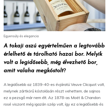
Egyensúly és elegancia
A tokaji aszú egyértelműen a legtovább
érlelhető és tárolható hazai bor. Melyik
volt a legidősebb, még élvezhető bor,
amit valaha megkóstolt
?
A legidősebb az 1839-40-es évjáratú Veuve Clicquot volt,
melynek zártkörű kóstolásán részt vehettem, de sajnos
ez a pezsgő már nem élt. Az 1878-as Moët & Chandon
rosé viszont még igazán szép volt, így ez a legidősebb és