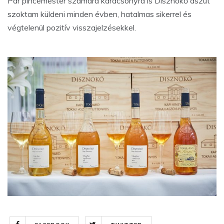
Pár pincemester számára karácsonyra is Disznókő aszút
szoktam küldeni minden évben, hatalmas sikerrel és
végtelenül pozitív visszajelzésekkel.