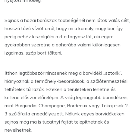
nyújtott minőség.
Sajnos a hazai borászok többségénél nem látok valós célt,
hosszú távú víziót arról, hogy mi a komoly, nagy bor, így
pedig nehéz kiszolgálni azt a fogyasztót, aki egyre
gyakrabban szeretne a poharába valami különlegesen
izgalmas, szép bort tölteni.
Itthon legtöbbször nincsenek meg a borvidéki „sztorik”,
hiányoznak a termőhely-besorolások, a szőlőtermesztési
feltételek túl lazák. Ezeken a területeken lehetne és
kellene először előrelépni. A világ legnagyobb borvidékein,
mint Burgundia, Champagne, Bordeaux vagy Tokaj csak 2-
3 szőlőfajta engedélyezett. Nálunk egyes borvidékeken
sajnos még ma is tucatnyi fajtát telepíthetnek és
nevelhetnek.