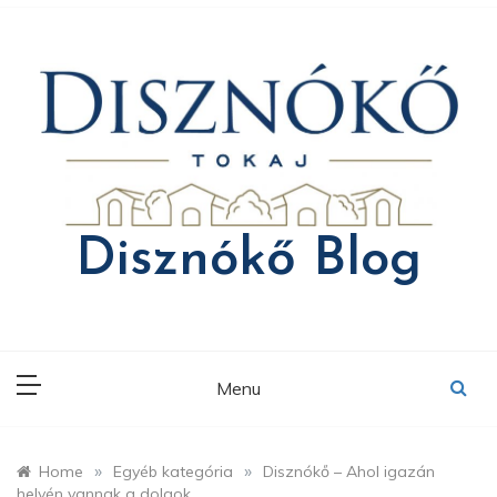
Skip
to
content
Disznókő Blog
Menu
»
»
Home
Egyéb kategória
Disznókő – Ahol igazán
helyén vannak a dolgok