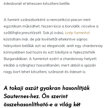
édesborait el lehessen készíteni belőle.
A furmint szárazborként a nemzetközi piacon mint
egzotikum működhet, hiszen kicsi a borvidék, növelve a
szőlőfajta presztízsét. Sok jó ivású,
szép furmintot
kóstoltam már, de pár kivételtől eltekintve sajnos
hiányolom belőlük azt az eleganciát, amit egy chardonnay
könnyebben tud hozni és ezt tökélyre is fejlesztették
Burgundiában. A furmintot ezért a chardonnay helyett
inkább a rizlinghez hasonlítanám, mert abból is igazán
nagy bort lehet készíteni, szárazat és édeset is.
A tokaji aszút gyakran hasonlítják
Sauternes-hez. Ön szerint
összehasonlítható-e a világ két