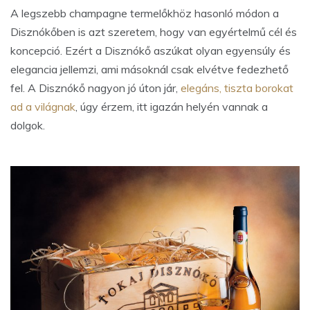
A legszebb champagne termelőkhöz hasonló módon a
Disznókőben is azt szeretem, hogy van egyértelmű cél és
koncepció. Ezért a Disznókő aszúkat olyan egyensúly és
elegancia jellemzi, ami másoknál csak elvétve fedezhető
fel. A Disznókő nagyon jó úton jár,
elegáns, tiszta borokat
ad a világnak
, úgy érzem, itt igazán helyén vannak a
dolgok.