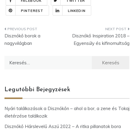
FACEBOOK
TWITTER
PINTEREST
LINKEDIN
Bejegyzés
Disznókő borok a
Disznókő Inspiration 2018 –
navigáció
nagyvilágban
Egyensúly és kifinomultság
Keresés:
Legutóbbi Bejegyzések
Nyári találkozások a Disznókőn – ahol a bor, a zene és Tokaj
életérzése találkozik
Disznókő Hárslevelű Aszú 2022 – A ritka pillanatok bora