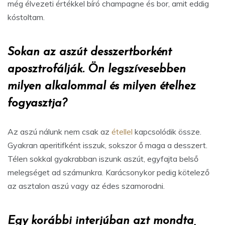
még élvezeti értékkel bíró champagne és bor, amit eddig
kóstoltam.
Sokan az aszút desszertborként
aposztrofálják. Ön legszívesebben
milyen alkalommal és milyen ételhez
fogyasztja?
Az aszú nálunk nem csak az
étellel
kapcsolódik össze.
Gyakran aperitifként isszuk, sokszor ő maga a desszert.
Télen sokkal gyakrabban iszunk aszút, egyfajta belső
melegséget ad számunkra. Karácsonykor pedig kötelező
az asztalon aszú vagy az édes szamorodni.
Egy korábbi interjúban azt mondta,