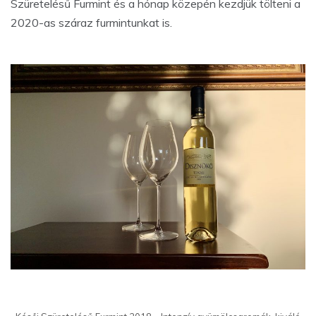
Szüretelésű Furmint és a hónap közepén kezdjük tölteni a
2020-as száraz furmintunkat is.