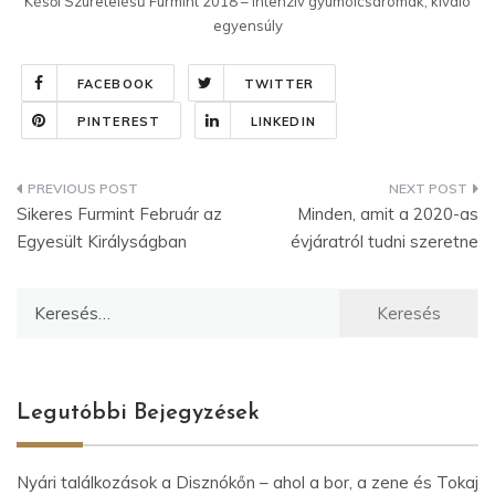
Késői Szüretelésű Furmint 2018 – Intenzív gyümölcsaromák, kiváló
egyensúly
FACEBOOK
TWITTER
PINTEREST
LINKEDIN
Bejegyzés
Sikeres Furmint Február az
Minden, amit a 2020-as
navigáció
Egyesült Királyságban
évjáratról tudni szeretne
Keresés:
Legutóbbi Bejegyzések
Nyári találkozások a Disznókőn – ahol a bor, a zene és Tokaj