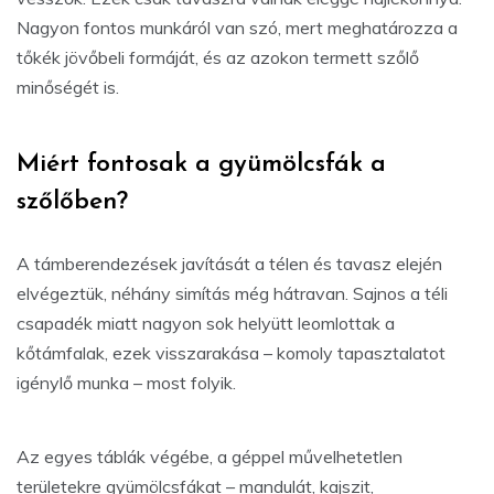
Nagyon fontos munkáról van szó, mert meghatározza a
tőkék jövőbeli formáját, és az azokon termett szőlő
minőségét is.
Miért fontosak a gyümölcsfák a
szőlőben?
A támberendezések javítását a télen és tavasz elején
elvégeztük, néhány simítás még hátravan. Sajnos a téli
csapadék miatt nagyon sok helyütt leomlottak a
kőtámfalak, ezek visszarakása – komoly tapasztalatot
igénylő munka – most folyik.
Az egyes táblák végébe, a géppel művelhetetlen
területekre gyümölcsfákat – mandulát, kajszit,