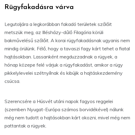
Rügyfakadásra várva
Legutoljára a legkorábban fakadó területek szőlőit
metszük meg, az Illésházy-dűlő Filagória körüli
bakművelésű szőlőit. A korai rügyfakadásnak ugyanis nem
mindig örülünk. Félő, hogy a tavaszi fagy kárt tehet a fiatal
hajtásokban. Lassanként megduzzadnak a rügyek, a
hónap közepe felé várjuk a rügyfakadást, amikor a rügy
pikkelylevelei szétnyílnak és kibújik a hajtáskezdemény
csúcsa.
Szerencsére a Húsvét utáni napok fagyos reggelei
(szemben Nyugat-Európa számos borvidékével) nálunk
még nem tudott a hajtásokban kárt okozni, mivel még nem
pattantak a rügyek.