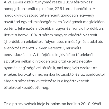
A 2018-as aszúk túlnyomó része 2019 téli-tavaszi
hónapjaiban került a pincébe, 225 literes hordókba. A
hordók kiválasztása tételenként gondosan, egy-egy
aszútétel egyedi minőségének és ízvilágának megfelelően
történt. Jellemzően idősebb magyar és francia hordókban,
illetve a borok 10%-a három magyar kádártól vásárolt
újhordókban érlelődtek, folyamatos minőség- és stabilitás
ellenőrzés mellett 2 éven keresztül, minimális
beavatkozással. A felfejtés a legkiválóbb tételeknél
szivattyú nélkül, a nitrogén gáz által keltett negatív
nyomás segítségével történik, ami megóvja ezeket az
értékes borokat a mechanikai hatásoktól és az oxidációtól.
Maga a házasítás kivitelezése is a legértékesebb
tételekkel kezdődött meg.
Ez a palackozások ideje is: palackba került a 2018 Késői