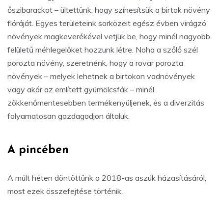
őszibarackot – ültettünk, hogy színesítsük a birtok növény
flóráját. Egyes területeink sorközeit egész évben virágzó
növények magkeverékével vetjük be, hogy minél nagyobb
felületű méhlegelőket hozzunk létre. Noha a szőlő szél
porozta növény, szeretnénk, hogy a rovar porozta
növények – melyek lehetnek a birtokon vadnövények
vagy akár az említett gyümölcsfák – minél
zökkenőmentesebben termékenyüljenek, és a diverzitás
folyamatosan gazdagodjon általuk.
A pincében
A múlt héten döntöttünk a 2018-as aszúk házasításáról,
most ezek összefejtése történik.