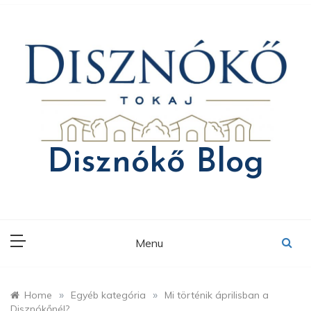
Skip
to
content
Disznókő Blog
Menu
»
»
Home
Egyéb kategória
Mi történik áprilisban a
Disznókőnél?