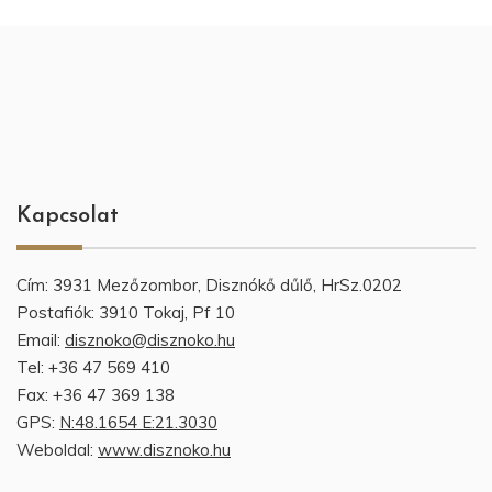
Kapcsolat
Cím: 3931 Mezőzombor, Disznókő dűlő, HrSz.0202
Postafiók: 3910 Tokaj, Pf 10
Email:
disznoko@disznoko.hu
Tel: +36 47 569 410
Fax: +36 47 369 138
GPS:
N:48.1654 E:21.3030
Weboldal:
www.disznoko.hu