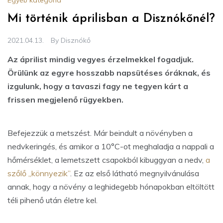
Egyéb kategória
Mi történik áprilisban a Disznókőnél?
2021.04.13.
By
Disznókő
Az áprilist mindig vegyes érzelmekkel fogadjuk.
Örülünk az egyre hosszabb napsütéses óráknak, és
izgulunk, hogy a tavaszi fagy ne tegyen kárt a
frissen megjelenő rügyekben.
Befejezzük a metszést. Már beindult a növényben a
nedvkeringés, és amikor a 10°C-ot meghaladja a nappali a
hőmérséklet, a lemetszett csapokból kibuggyan a nedv,
a
szőlő „könnyezik”
. Ez az első látható megnyilvánulása
annak, hogy a növény a leghidegebb hónapokban eltöltött
téli pihenő után életre kel.