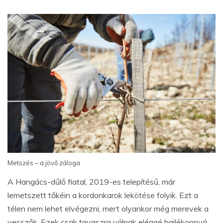
Metszés – a jövő záloga
A Hangács-dűlő fiatal, 2019-es telepítésű, már
lemetszett tőkéin a kordonkarok lekötése folyik. Ezt a
télen nem lehet elvégezni, mert olyankor még merevek a
vesszők. Ezek csak tavaszra válnak eléggé hajlékonnyá.