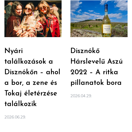
Nyári
Disznókő
találkozások a
Hárslevelű Aszú
Disznókőn – ahol
2022 – A ritka
a bor, a zene és
pillanatok bora
Tokaj életérzése
2026.04.29.
találkozik
2026.06.29.