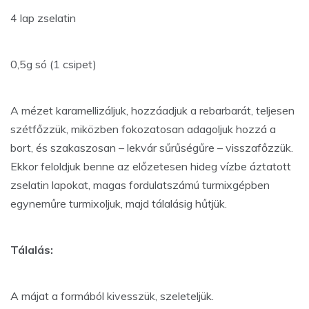
4 lap zselatin
0,5g só (1 csipet)
A mézet karamellizáljuk, hozzáadjuk a rebarbarát, teljesen
szétfőzzük, miközben fokozatosan adagoljuk hozzá a
bort, és szakaszosan – lekvár sűrűségűre – visszafőzzük.
Ekkor feloldjuk benne az előzetesen hideg vízbe áztatott
zselatin lapokat, magas fordulatszámú turmixgépben
egyneműre turmixoljuk, majd tálalásig hűtjük.
Tálalás:
A májat a formából kivesszük, szeleteljük.