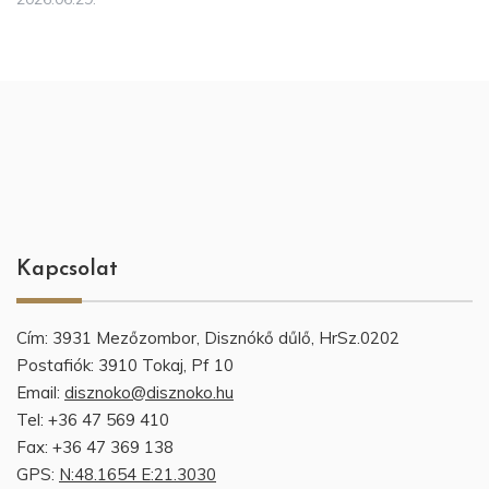
Kapcsolat
Cím: 3931 Mezőzombor, Disznókő dűlő, HrSz.0202
Postafiók: 3910 Tokaj, Pf 10
Email:
disznoko@disznoko.hu
Tel: +36 47 569 410
Fax: +36 47 369 138
GPS:
N:48.1654 E:21.3030