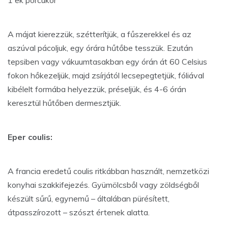
A májat kierezzük, szétterítjük, a fűszerekkel és az
aszúval pácoljuk, egy órára hűtőbe tesszük. Ezután
tepsiben vagy vákuumtasakban egy órán át 60 Celsius
fokon hőkezeljük, majd zsírjától lecsepegtetjük, fóliával
kibélelt formába helyezzük, préseljük, és 4-6 órán
keresztül hűtőben dermesztjük.
Eper coulis:
A francia eredetű coulis ritkábban használt, nemzetközi
konyhai szakkifejezés. Gyümölcsből vagy zöldségből
készült sűrű, egynemű – általában pürésített,
átpasszírozott – szószt értenek alatta.