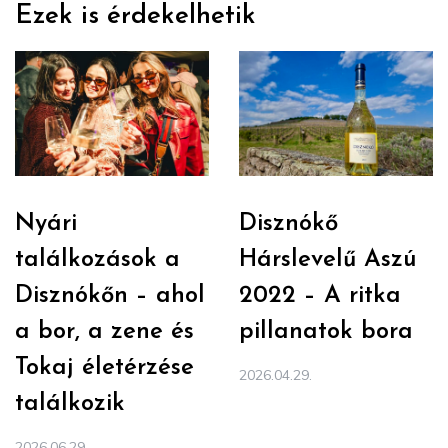
Ezek is érdekelhetik
Nyári
Disznókő
találkozások a
Hárslevelű Aszú
Disznókőn – ahol
2022 – A ritka
a bor, a zene és
pillanatok bora
Tokaj életérzése
2026.04.29.
találkozik
2026.06.29.