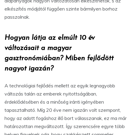
alapanyagok nagyon változatosan elkészíthetők, s az
elkészítés módjától függően szinte bármilyen borhoz
passzolnak.
Hogyan látja az elmúlt 10 év
változásait a magyar
gasztronómiában? Miben fejlődött
nagyot igazán?
A technológiai fejlődés mellett az egyik legnagyobb
változás talán az emberek nyitottságában,
érdeklődésében és a minőség iránti igényében
tapasztalható. Míg 20 éve nem igazán volt szempont,
hogy az adott fogáshoz illő bort válasszanak, ez ma már
határozottan megváltozott. Így szerencsére egyre több
helyen figyelnek oda, hogy szakképzett sommelier