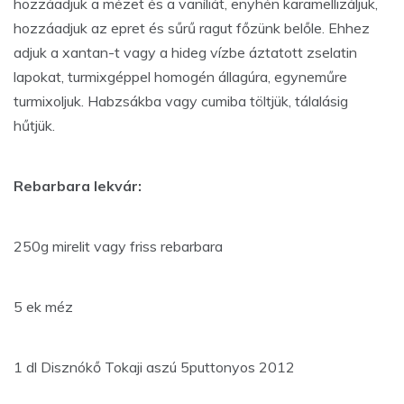
hozzáadjuk a mézet és a vaníliát, enyhén karamellizáljuk,
hozzáadjuk az epret és sűrű ragut főzünk belőle. Ehhez
adjuk a xantan-t vagy a hideg vízbe áztatott zselatin
lapokat, turmixgéppel homogén állagúra, egyneműre
turmixoljuk. Habzsákba vagy cumiba töltjük, tálalásig
hűtjük.
Rebarbara lekvár:
250g mirelit vagy friss rebarbara
5 ek méz
1 dl Disznókő Tokaji aszú 5puttonyos 2012