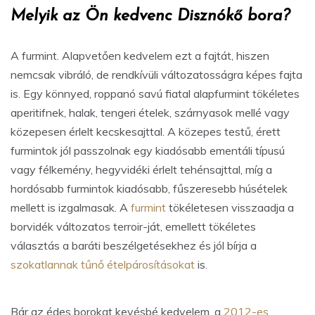
Melyik az Ön kedvenc Disznókő bora?
A furmint. Alapvetően kedvelem ezt a fajtát, hiszen
nemcsak vibráló, de rendkívüli változatosságra képes fajta
is. Egy könnyed, roppanó savú fiatal alapfurmint tökéletes
aperitifnek, halak, tengeri ételek, szárnyasok mellé vagy
közepesen érlelt kecskesajttal. A közepes testű, érett
furmintok jól passzolnak egy kiadósabb ementáli típusú
vagy félkemény, hegyvidéki érlelt tehénsajttal, míg a
hordósabb furmintok kiadósabb, fűszeresebb húsételek
mellett is izgalmasak. A
furmint
tökéletesen visszaadja a
borvidék változatos terroir-ját, emellett tökéletes
választás a baráti beszélgetésekhez és jól bírja a
szokatlannak tűnő ételpárosításokat
is.
Bár az édes borokat kevésbé kedvelem, a
2012-es