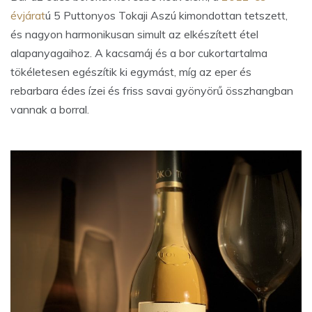
évjárat
ú 5 Puttonyos Tokaji Aszú kimondottan tetszett,
és nagyon harmonikusan simult az elkészített étel
alapanyagaihoz. A kacsamáj és a bor cukortartalma
tökéletesen egészítik ki egymást, míg az eper és
rebarbara édes ízei és friss savai gyönyörű összhangban
vannak a borral.