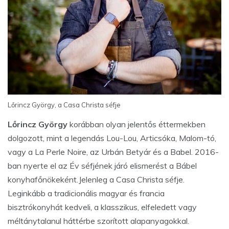
Lőrincz György, a Casa Christa séfje
Lőrincz György
korábban olyan jelentős éttermekben
dolgozott, mint a legendás Lou-Lou, Articsóka, Malom-tó,
vagy a La Perle Noire, az Urbán Betyár és a Babel. 2016-
ban nyerte el az Év séfjének járó elismerést a Bábel
konyhafőnökeként.Jelenleg a Casa Christa séfje.
Leginkább a tradicionális magyar és francia
bisztrókonyhát kedveli, a klasszikus, elfeledett vagy
méltánytalanul háttérbe szorított alapanyagokkal.