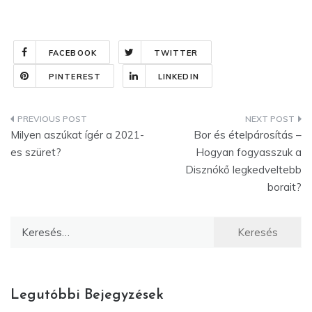
FACEBOOK
TWITTER
PINTEREST
LINKEDIN
Bejegyzés
Milyen aszúkat ígér a 2021-
Bor és ételpárosítás –
navigáció
es szüret?
Hogyan fogyasszuk a
Disznókő legkedveltebb
borait?
Keresés:
Legutóbbi Bejegyzések