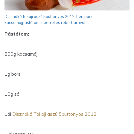
Disznókő Tokaji aszú 5puttonyos 2012-ben pácolt
kacsamájpástétom, eperrel és rebarbarával
Pástétom:
800g kacsamáj
1g bors
10g só
1dl
Disznókő Tokaji aszú 5puttonyos 2012
1 ek porcukor