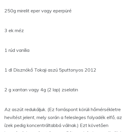
250g mirelit eper vagy eperpüré
3 ek méz
1 rúd vanília
1 dl Disznókő Tokaji aszú 5puttonyos 2012
2 g xantan vagy 4g (2 lap) zselatin
Az aszút redukáljuk. (Ez forráspont körüli hőmérsékletre
hevítést jelent, mely során a felesleges folyadék elfő, az
ízek pedig koncentráltabbá válnak.) Ezt követően