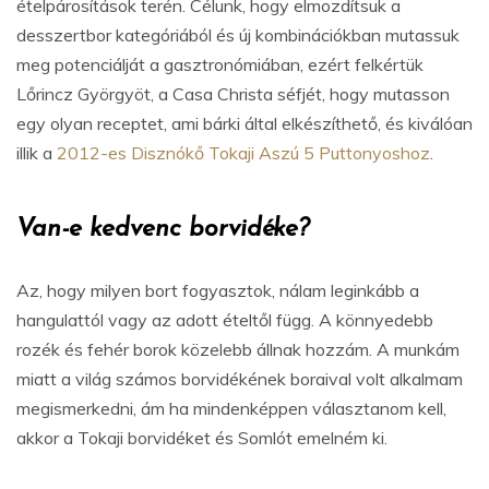
ételpárosítások terén. Célunk, hogy elmozdítsuk a
desszertbor kategóriából és új kombinációkban mutassuk
meg potenciálját a gasztronómiában, ezért felkértük
Lőrincz Györgyöt, a Casa Christa séfjét, hogy mutasson
egy olyan receptet, ami bárki által elkészíthető, és kiválóan
illik a
2012-es Disznókő Tokaji Aszú 5 Puttonyoshoz
.
Van-e kedvenc borvidéke?
Az, hogy milyen bort fogyasztok, nálam leginkább a
hangulattól vagy az adott ételtől függ. A könnyedebb
rozék és fehér borok közelebb állnak hozzám. A munkám
miatt a világ számos borvidékének boraival volt alkalmam
megismerkedni, ám ha mindenképpen választanom kell,
akkor a Tokaji borvidéket és Somlót emelném ki.