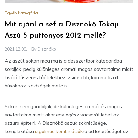
Egyéb kategória
Mit ajánl a séf a Disznókő Tokaji
Aszú 5 puttonyos 2012 mellé?
2021.12.09.
By
Disznókő
Az aszút sokan még ma is a desszertbor kategóriába
sorolják, pedig különleges aromái, magas savtartalma miatt
kiváló fűszeres főételekhez, zsírosabb, karamellizált
húsokhoz, zöldségek mellé is.
Sokan nem gondolják, de különleges aromái és magas
savtartalma miatt akár egy egész vacsorát lehet az
aszúra építeni. A Disznókő aszúk sokrétűsége,
komplexitása
izgalmas kombinációk
ra ad lehetőséget az