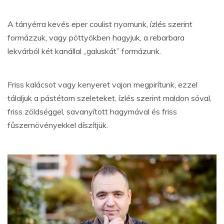
A tányérra kevés eper coulist nyomunk, ízlés szerint
formázzuk, vagy pöttyökben hagyjuk, a rebarbara
lekvárból két kanállal „galuskát” formázunk.
Friss kalácsot vagy kenyeret vajon megpirítunk, ezzel
tálaljuk a pástétom szeleteket, ízlés szerint maldon sóval,
friss zöldséggel, savanyított hagymával és friss
fűszernövényekkel díszítjük.