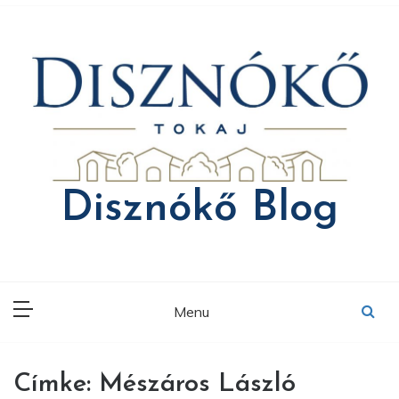
Skip
to
content
Disznókő Blog
Menu
Címke:
Mészáros László