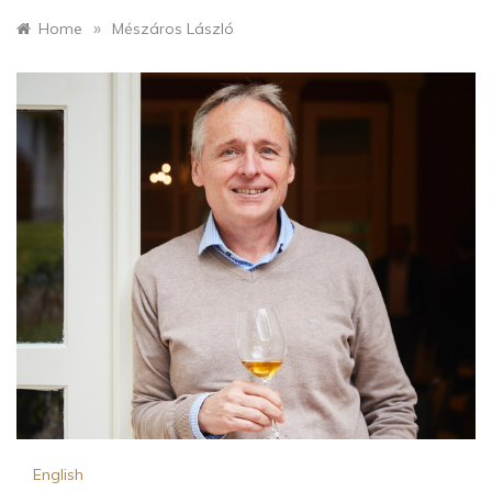
»
Home
Mészáros László
English