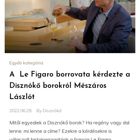
Egyéb kategória
A Le Figaro borrovata kérdezte a
Disznókő borokról Mészáros
Lászlót
2022.06.29.
By
Disznókő
Mitől egyediek a Disznókő borok? Ha regény vagy dal
lenne, mi lenne a címe? Ezekre a kérdésekre is
válaszolt birtokigazgatónk a francia Le Figaro