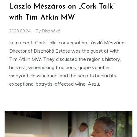
László Mészáros on „Cork Talk”
with Tim Atkin MW
2023.09.24.
By
Disznókő
In a recent „Cork Talk” conversation László Mészáros,
Director of Disznókő Estate was the guest of with
Tim Atkin MW. They discussed the region’s history,
harvest, winemaking traditions, grape varieties,
vineyard classification, and the secrets behind its
exceptional botrytis-affected wine, Aszú.