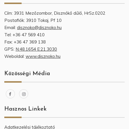
Cím: 3931 Mezőzombor, Disznókő dűlő, HrSz.0202
Postafiók: 3910 Tokaj, Pf 10
Email:
disznoko@disznoko.hu
Tel: +36 47 569 410
Fax: +36 47 369 138
GPS:
N:48.1654 E:21.3030
Weboldal:
www.disznoko.hu
Közösségi Média
Hasznos Linkek
Adatkezelési tájékoztató