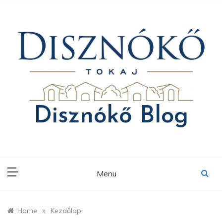
Skip
to
content
Disznókő Blog
Menu
»
Home
Kezdőlap