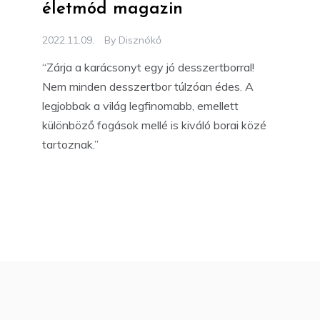
életmód magazin
2022.11.09.
By
Disznókő
“Zárja a karácsonyt egy jó desszertborral!
Nem minden desszertbor túlzóan édes. A
legjobbak a világ legfinomabb, emellett
különböző fogások mellé is kiváló borai közé
tartoznak.”