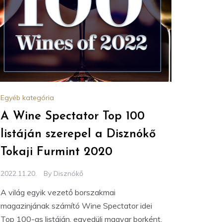
Egyéb kategória
A Wine Spectator Top 100
listáján szerepel a Disznókő
Tokaji Furmint 2020
2022.11.20.
By
Disznókő
A világ egyik vezető borszakmai
magazinjának számító Wine Spectator idei
Top 100-as listáján, egyedüli magyar borként,