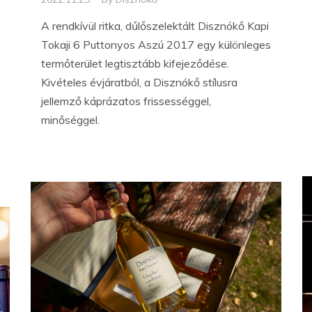
A rendkívül ritka, dűlőszelektált Disznókő Kapi
Tokaji 6 Puttonyos Aszú 2017 egy különleges
termőterület legtisztább kifejeződése.
Kivételes évjáratból, a Disznókő stílusra
jellemző káprázatos frissességgel,
minőséggel.