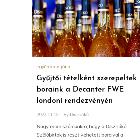
Egyéb kategória
Gyűjtői tételként szerepeltek
boraink a Decanter FWE
londoni rendezvényén
2022.11.15.
By
Disznókő
Nagy öröm számunkra, hogy a Disznókő
Szőlőbirtok is részt vehetett boraival a