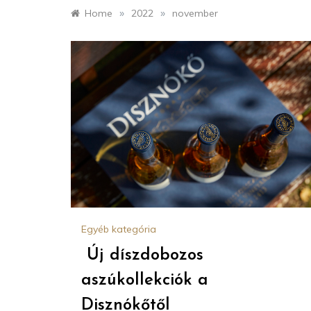
»
»
Home
2022
november
Egyéb kategória
Új díszdobozos
aszúkollekciók a
Disznókőtől