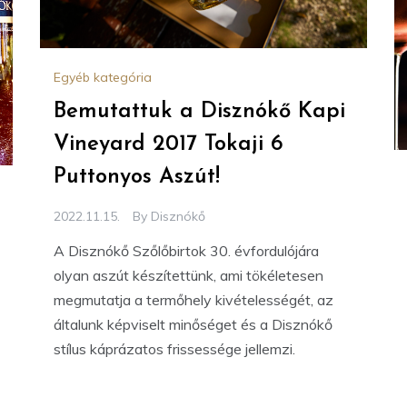
Egyéb kategória
Bemutattuk a Disznókő Kapi
Vineyard 2017 Tokaji 6
Puttonyos Aszút!
2022.11.15.
By
Disznókő
A Disznókő Szőlőbirtok 30. évfordulójára
olyan aszút készítettünk, ami tökéletesen
megmutatja a termőhely kivételességét, az
általunk képviselt minőséget és a Disznókő
stílus káprázatos frissessége jellemzi.