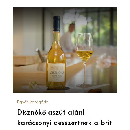
Egyéb kategória
Disznókő aszút ajánl
karácsonyi desszertnek a brit