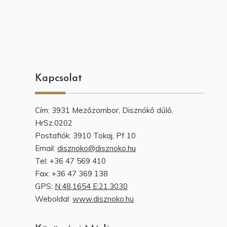
Kapcsolat
Cím: 3931 Mezőzombor, Disznókő dűlő,
HrSz.0202
Postafiók: 3910 Tokaj, Pf 10
Email:
disznoko@disznoko.hu
Tel: +36 47 569 410
Fax: +36 47 369 138
GPS:
N:48.1654 E:21.3030
Weboldal:
www.disznoko.hu