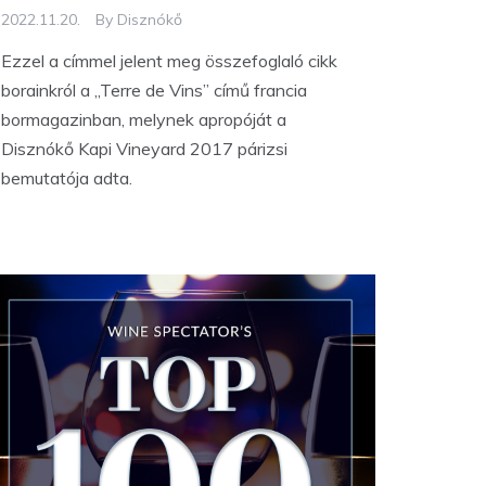
2022.11.20.
By
Disznókő
Ezzel a címmel jelent meg összefoglaló cikk
borainkról a „Terre de Vins” című francia
bormagazinban, melynek apropóját a
Disznókő Kapi Vineyard 2017 párizsi
bemutatója adta.