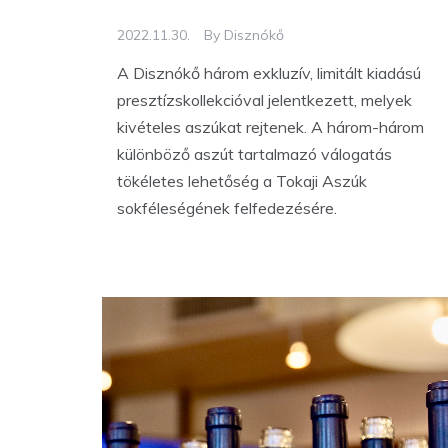
2022.11.30.
By
Disznókő
A Disznókő három exkluzív, limitált kiadású
presztízskollekcióval jelentkezett, melyek
kivételes aszúkat rejtenek. A három-három
különböző aszút tartalmazó válogatás
tökéletes lehetőség a Tokaji Aszúk
sokféleségének felfedezésére.