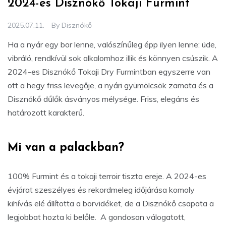
2024-es Disznókő Tokaji Furmint
2025.07.11.
By
Disznókő
Ha a nyár egy bor lenne, valószínűleg épp ilyen lenne: üde,
vibráló, rendkívül sok alkalomhoz illik és könnyen csúszik. A
2024-es Disznókő Tokaji Dry Furmintban egyszerre van
ott a hegy friss levegője, a nyári gyümölcsök zamata és a
Disznókő dűlők ásványos mélysége. Friss, elegáns és
határozott karakterű.
Mi van a palackban?
100% Furmint és a tokaji terroir tiszta ereje. A 2024-es
évjárat szeszélyes és rekordmeleg időjárása komoly
kihívás elé állította a borvidéket, de a Disznókő csapata a
legjobbat hozta ki belőle. A gondosan válogatott,