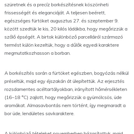
szüretnek és a precíz borkészítésnek köszönheti
frissességét és eleganciáját. A teljesen beérett,
egészséges fürtöket augusztus 27. és szeptember 9.
között szedtük le kis, 20 kilós ládákba, hogy megőrizzük a
szőlő épségét. A birtok különböző parcelláiról származó
termést külön kezeltük, hogy a dűlők egyedi karaktere
megmutatkozhasson a borban.
A borkészítés során a fürtöket egészben, bogyózás nélkül
préseltük, majd egy éjszakán át ülepítettük. Az erjesztés
rozsdamentes acéltartályokban, irányított hőmérsékleten
(16–18 °C) zajlott, hogy megőrizzük a gyümölcsös, üde
aromákat. Almasavbontás nem történt, így megmaradt a
bor üde, lendületes savkaraktere.
A különböző tételeket novemberben házasítottuk, majd