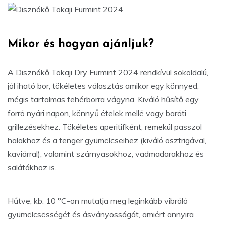
Mikor és hogyan ajánljuk?
A Disznókő Tokaji Dry Furmint 2024 rendkívül sokoldalú,
jól iható bor, tökéletes választás amikor egy könnyed,
mégis tartalmas fehérborra vágyna. Kiváló hűsítő egy
forró nyári napon, könnyű ételek mellé vagy baráti
grillezésekhez. Tökéletes aperitifként, remekül passzol
halakhoz és a tenger gyümölcseihez (kiváló osztrigával,
kaviárral), valamint szárnyasokhoz, vadmadarakhoz és
salátákhoz is.
Hűtve, kb. 10 °C-on mutatja meg leginkább vibráló
gyümölcsösségét és ásványosságát, amiért annyira