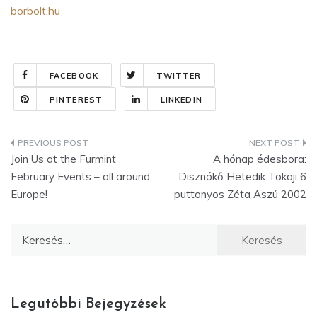
borbolt.hu
FACEBOOK
TWITTER
PINTEREST
LINKEDIN
Bejegyzés
Join Us at the Furmint
A hónap édesbora:
navigáció
February Events – all around
Disznókő Hetedik Tokaji 6
Europe!
puttonyos Zéta Aszú 2002
Keresés:
Legutóbbi Bejegyzések