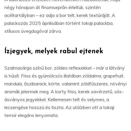
négy hónapon át finomseprőn érleltük, szintén
acéltartályban – ez adja a bor telt, kerek textúráját. A
palackozás 2025 áprilisában történt tokaji palackba,
stílusos üvegdugóval zárva.
Ízjegyek, melyek rabul ejtenek
Szalmasárga színű bor, zöldes reflexekkel – már a látvány
is hűsít. Friss és gyümölcsös illatában zöldalma, grapefruit,
mandula, őszibarack, körte, valamint zöldfűszeres, növényi
aromák jelennek meg. A korty friss, kerek savérzetű, sós-
ásványos jegyekkel. Kellemesen telt és selymes, a
lecsengése hosszú és tiszta. Az utóízben ott a tokaji
terroir elegáns lenyomata.