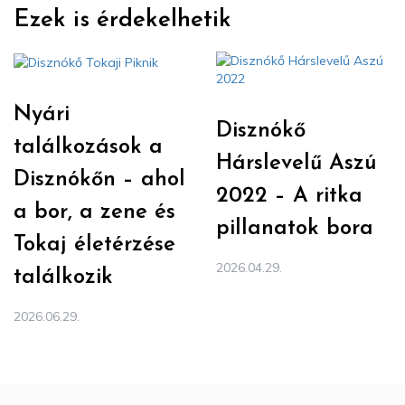
Ezek is érdekelhetik
Nyári
Disznókő
találkozások a
Hárslevelű Aszú
Disznókőn – ahol
2022 – A ritka
a bor, a zene és
pillanatok bora
Tokaj életérzése
2026.04.29.
találkozik
2026.06.29.