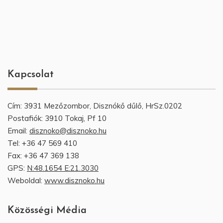
Kapcsolat
Cím: 3931 Mezőzombor, Disznókő dűlő, HrSz.0202
Postafiók: 3910 Tokaj, Pf 10
Email:
disznoko@disznoko.hu
Tel: +36 47 569 410
Fax: +36 47 369 138
GPS:
N:48.1654 E:21.3030
Weboldal:
www.disznoko.hu
Közösségi Média