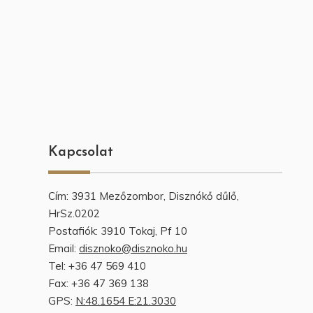
Kapcsolat
Cím: 3931 Mezőzombor, Disznókő dűlő,
HrSz.0202
Postafiók: 3910 Tokaj, Pf 10
Email:
disznoko@disznoko.hu
Tel: +36 47 569 410
Fax: +36 47 369 138
GPS:
N:48.1654 E:21.3030