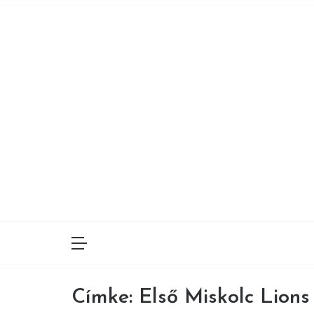
Skip
to
content
Címke:
Első Miskolc Lions