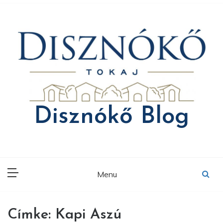
Skip
to
content
Disznókő Blog
Menu
Címke:
Kapi Aszú