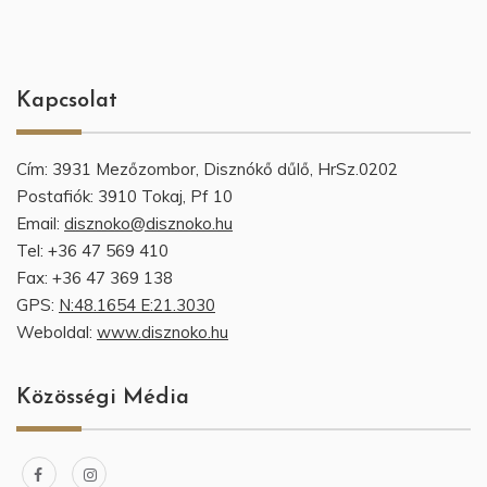
Kapcsolat
Cím: 3931 Mezőzombor, Disznókő dűlő, HrSz.0202
Postafiók: 3910 Tokaj, Pf 10
Email:
disznoko@disznoko.hu
Tel: +36 47 569 410
Fax: +36 47 369 138
GPS:
N:48.1654 E:21.3030
Weboldal:
www.disznoko.hu
Közösségi Média