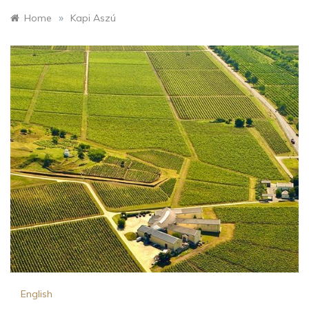
»
Home
Kapi Aszú
English