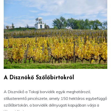
A Disznókő Szőlőbirtokról
A Disznókő a Tokaji borvidék egyik meghatározó,
stílusteremtő pincészete, amely 150 hektáros egybefüggő
szőlőbirtokán, a borvidék délnyugati kapujában várja a