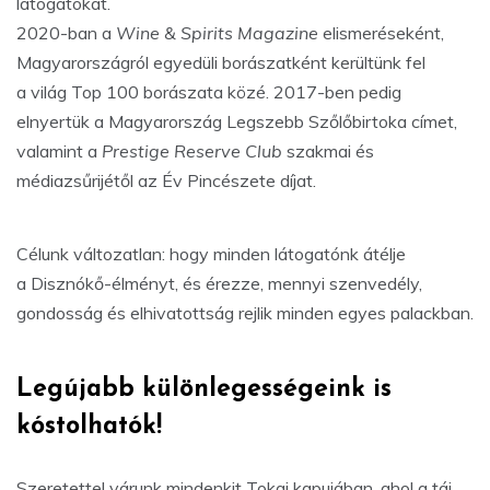
látogatókat.
2020-ban a
Wine & Spirits Magazine
elismeréseként,
Magyarországról egyedüli borászatként kerültünk fel
a világ Top 100 borászata közé. 2017-ben pedig
elnyertük a Magyarország Legszebb Szőlőbirtoka címet,
valamint a
Prestige Reserve Club
szakmai és
médiazsűrijétől az Év Pincészete díjat.
Célunk változatlan: hogy minden látogatónk átélje
a Disznókő-élményt, és érezze, mennyi szenvedély,
gondosság és elhivatottság rejlik minden egyes palackban.
Legújabb különlegességeink is
kóstolhatók!
Szeretettel várunk mindenkit Tokaj kapujában, ahol a táj