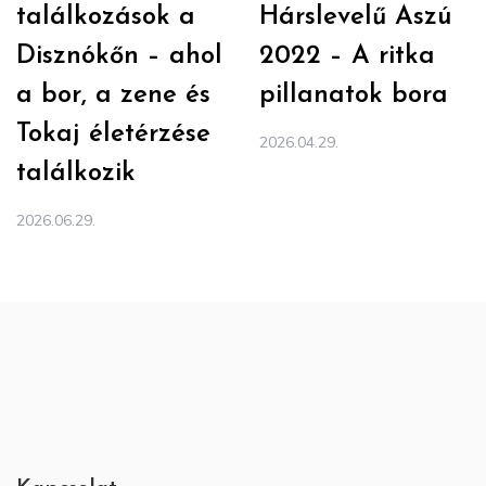
találkozások a
Hárslevelű Aszú
Disznókőn – ahol
2022 – A ritka
a bor, a zene és
pillanatok bora
Tokaj életérzése
2026.04.29.
találkozik
2026.06.29.