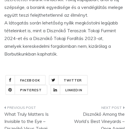
szépsége, a boraink egyedisége és a vendéglátás melege
együtt teszi felejthetetlenné az élményt.
A látogatás során lehetőség nyílik megkóstolni legújabb
tételeinket is, mint a Disznókő Teraszok Tokaji Furmint
2024-et és a Disznókő Tokaji Fordítás 2023-at,
amelyek kereskedelmi forgalomban nem, kizárólag a
Borbutikunkban kaphatók.
FACEBOOK
TWITTER
PINTEREST
LINKEDIN
Bejegyzés
What Truly Matters Is
Disznókő Among the
navigáció
Invisible to the Eye –
World’s Best Vineyards –
Disznókő Visus Tokaji
Once Again!