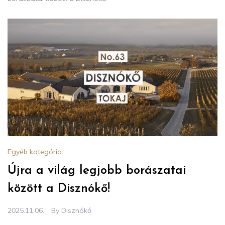
Egyéb kategória
Újra a világ legjobb borászatai
között a Disznókő!
2025.11.06.
By
Disznókő