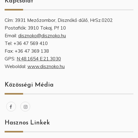
Kapcsolat
Cím: 3931 Mezőzombor, Disznókő dűlő, HrSz.0202
Postafiók: 3910 Tokaj, Pf 10
Email:
disznoko@disznoko.hu
Tel: +36 47 569 410
Fax: +36 47 369 138
GPS:
N:48.1654 E:21.3030
Weboldal:
www.disznoko.hu
Közösségi Média
Hasznos Linkek