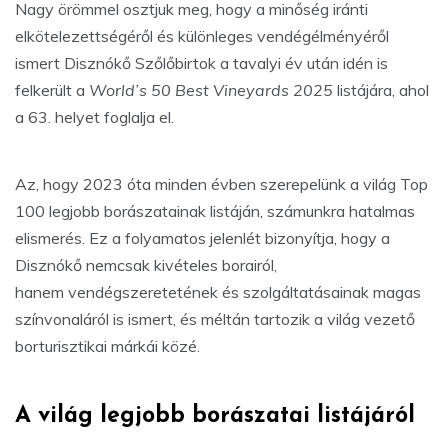
Nagy örömmel osztjuk meg, hogy a minőség iránti
elkötelezettségéről és különleges vendégélményéről
ismert Disznókő Szőlőbirtok a tavalyi év után idén is
felkerült a
World’s 50 Best Vineyards 2025
listájára, ahol
a 63. helyet foglalja el.
Az, hogy 2023 óta minden évben szerepelünk a világ Top
100 legjobb borászatainak listáján, számunkra hatalmas
elismerés. Ez a folyamatos jelenlét bizonyítja, hogy a
Disznókő nemcsak kivételes borairól,
hanem vendégszeretetének és szolgáltatásainak magas
színvonaláról is ismert, és méltán tartozik a világ vezető
borturisztikai márkái közé.
A világ legjobb borászatai listájáról