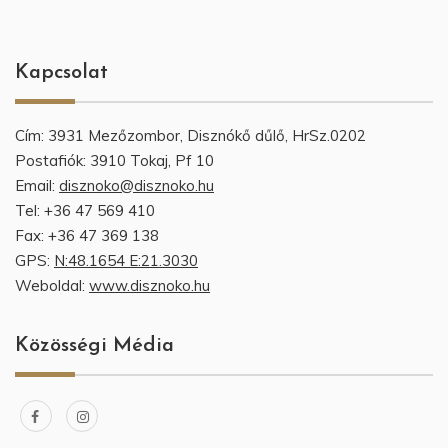
Kapcsolat
Cím: 3931 Mezőzombor, Disznókő dűlő, HrSz.0202
Postafiók: 3910 Tokaj, Pf 10
Email:
disznoko@disznoko.hu
Tel: +36 47 569 410
Fax: +36 47 369 138
GPS:
N:48.1654 E:21.3030
Weboldal:
www.disznoko.hu
Közösségi Média