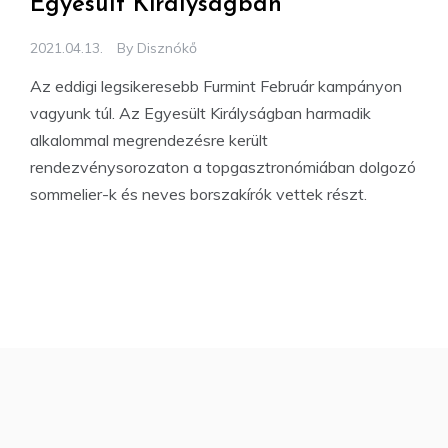
Egyesült Királyságban
2021.04.13.
By
Disznókő
Az eddigi legsikeresebb Furmint Február kampányon
vagyunk túl. Az Egyesült Királyságban harmadik
alkalommal megrendezésre került
rendezvénysorozaton a topgasztronómiában dolgozó
sommelier-k és neves borszakírók vettek részt.