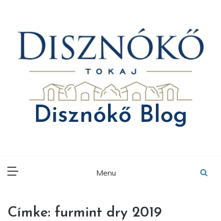
Skip
to
content
Disznókő Blog
Menu
Címke:
furmint dry 2019