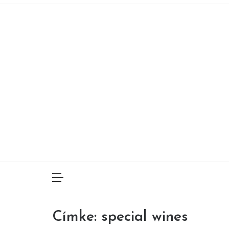
Skip
to
content
Címke:
special wines