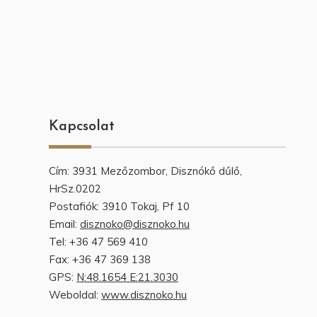
Kapcsolat
Cím: 3931 Mezőzombor, Disznókő dűlő,
HrSz.0202
Postafiók: 3910 Tokaj, Pf 10
Email:
disznoko@disznoko.hu
Tel: +36 47 569 410
Fax: +36 47 369 138
GPS:
N:48.1654 E:21.3030
Weboldal:
www.disznoko.hu