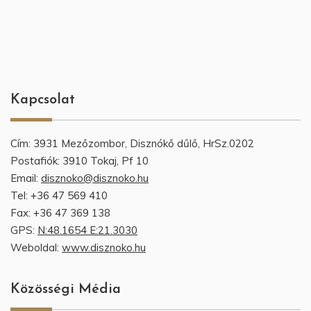
Kapcsolat
Cím: 3931 Mezőzombor, Disznókő dűlő, HrSz.0202
Postafiók: 3910 Tokaj, Pf 10
Email:
disznoko@disznoko.hu
Tel: +36 47 569 410
Fax: +36 47 369 138
GPS:
N:48.1654 E:21.3030
Weboldal:
www.disznoko.hu
Közösségi Média