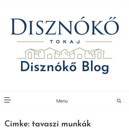
Skip
to
content
Disznókő Blog
Menu
Címke:
tavaszi munkák