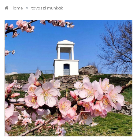
»
Home
tavaszi munkák