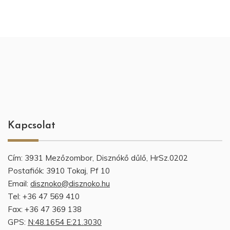
Kapcsolat
Cím: 3931 Mezőzombor, Disznókő dűlő, HrSz.0202
Postafiók: 3910 Tokaj, Pf 10
Email:
disznoko@disznoko.hu
Tel: +36 47 569 410
Fax: +36 47 369 138
GPS:
N:48.1654 E:21.3030