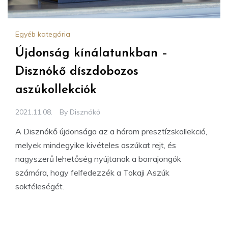
Egyéb kategória
Újdonság kínálatunkban –
Disznókő díszdobozos
aszúkollekciók
2021.11.08.
By
Disznókő
A Disznókő újdonsága az a három presztízskollekció,
melyek mindegyike kivételes aszúkat rejt, és
nagyszerű lehetőség nyújtanak a borrajongók
számára, hogy felfedezzék a Tokaji Aszúk
sokféleségét.