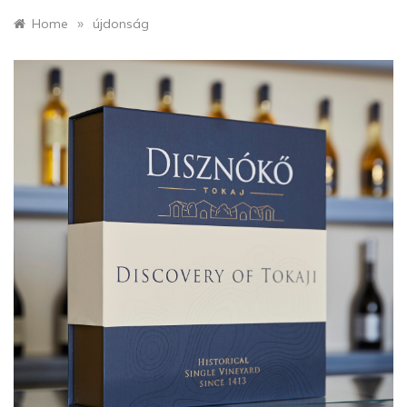
»
Home
újdonság