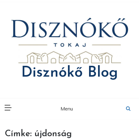
Skip
to
content
Disznókő Blog
Menu
Címke:
újdonság