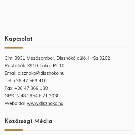
Kapcsolat
Cím: 3931 Mezőzombor, Disznókő dűlő, HrSz.0202
Postafiók: 3910 Tokaj, Pf 10
Email:
disznoko@disznoko.hu
Tel: +36 47 569 410
Fax: +36 47 369 138
GPS:
N:48.1654 E:21.3030
Weboldal:
www.disznoko.hu
Közösségi Média