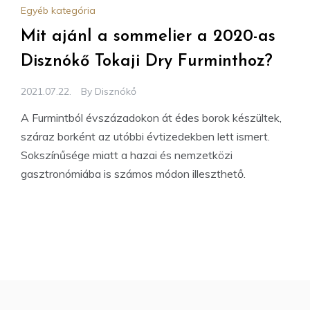
Egyéb kategória
Mit ajánl a sommelier a 2020-as
Disznókő Tokaji Dry Furminthoz?
2021.07.22.
By
Disznókő
A Furmintból évszázadokon át édes borok készültek,
száraz borként az utóbbi évtizedekben lett ismert.
Sokszínűsége miatt a hazai és nemzetközi
gasztronómiába is számos módon illeszthető.