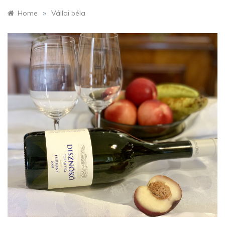
»
Home
Vállai béla