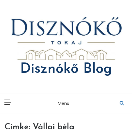
Skip
to
content
Disznókő Blog
Menu
Címke:
Vállai béla