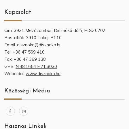
Kapcsolat
Cím: 3931 Mezőzombor, Disznókő dűlő, HrSz.0202
Postafiók: 3910 Tokaj, Pf 10
Email:
disznoko@disznoko.hu
Tel: +36 47 569 410
Fax: +36 47 369 138
GPS:
N:48.1654 E:21.3030
Weboldal:
www.disznoko.hu
Közösségi Média
Hasznos Linkek