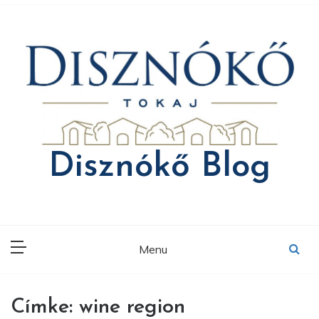
Skip
to
content
Disznókő Blog
Menu
Címke:
wine region