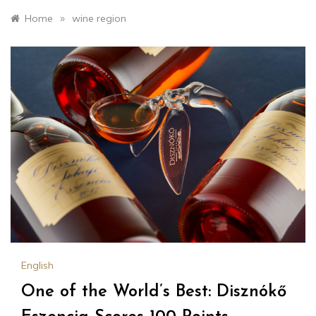
»
Home
wine region
English
One of the World’s Best: Disznókő