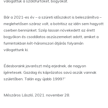
válogattuk a szőlőfürtöket, bogyókat.
Bár a 2021-es év – a szüreti időszakot is beleszámítva –
meglehetősen száraz volt, a botritisz az idén sem hagyott
cserben bennünket. Szép lassan növekedett az érett
bogyókon és csodálatos aszúszemeket adott, amiket a
furmintokban két-háromszori átjárás folyamán
válogattunk ki.
Édesboraink javarészt még erjednek, de nagyon
ígéretesek. Gazdag és káprázatos savú aszúk vannak
születőben. Talán egy újabb 1999?”
Mészáros László, 2021. november 28.