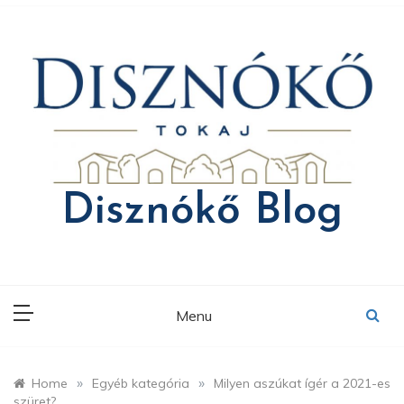
Skip
to
content
Disznókő Blog
Menu
»
»
Home
Egyéb kategória
Milyen aszúkat ígér a 2021-es
szüret?