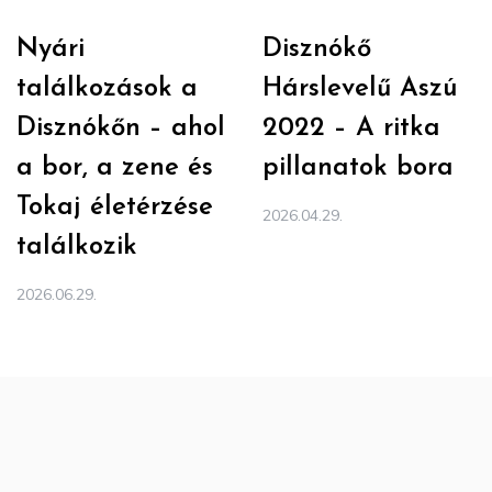
Nyári
Disznókő
találkozások a
Hárslevelű Aszú
Disznókőn – ahol
2022 – A ritka
a bor, a zene és
pillanatok bora
Tokaj életérzése
2026.04.29.
találkozik
2026.06.29.