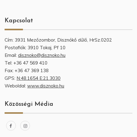
Kapcsolat
Cím: 3931 Mezőzombor, Disznókő dűlő, HrSz.0202
Postafiók: 3910 Tokaj, Pf 10
Email:
disznoko@disznoko.hu
Tel: +36 47 569 410
Fax: +36 47 369 138
GPS:
N:48.1654 E:21.3030
Weboldal:
www.disznoko.hu
Közösségi Média