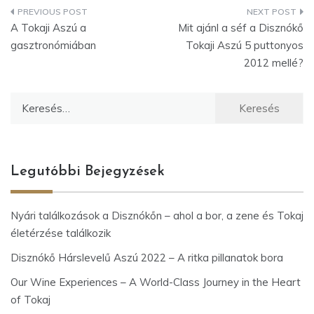
Bejegyzés
A Tokaji Aszú a
Mit ajánl a séf a Disznókő
navigáció
gasztronómiában
Tokaji Aszú 5 puttonyos
2012 mellé?
Keresés:
Legutóbbi Bejegyzések
Nyári találkozások a Disznókőn – ahol a bor, a zene és Tokaj
életérzése találkozik
Disznókő Hárslevelű Aszú 2022 – A ritka pillanatok bora
Our Wine Experiences – A World-Class Journey in the Heart
of Tokaj