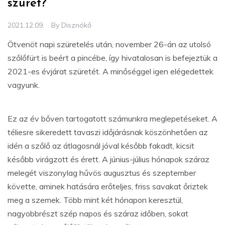
szüret?
2021.12.09.
By
Disznókő
Ötvenöt napi szüretelés után, november 26-án az utolsó
szőlőfürt is beért a pincébe, így hivatalosan is befejeztük a
2021-es évjárat szüretét. A minőséggel igen elégedettek
vagyunk.
Ez az év bőven tartogatott számunkra meglepetéseket. A
téliesre sikeredett tavaszi időjárásnak köszönhetően az
idén a szőlő az átlagosnál jóval később fakadt, kicsit
később virágzott és érett. A június-július hónapok száraz
melegét viszonylag hűvös augusztus és szeptember
követte, aminek hatására erőteljes, friss savakat őriztek
meg a szemek. Több mint két hónapon keresztül,
nagyobbrészt szép napos és száraz időben, sokat