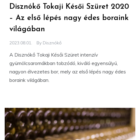
Disznókő Tokaji Késői Szüret 2020
– Az első lépés nagy édes boraink
világában
2023.08.01.
By
Disznókő
A Disznókő Tokaji Késői Szüret intenzív
gyümölcsaromákban tobzódó, kiváló egyensúlyú,
nagyon élvezetes bor, mely az első lépés nagy édes
boraink világában.