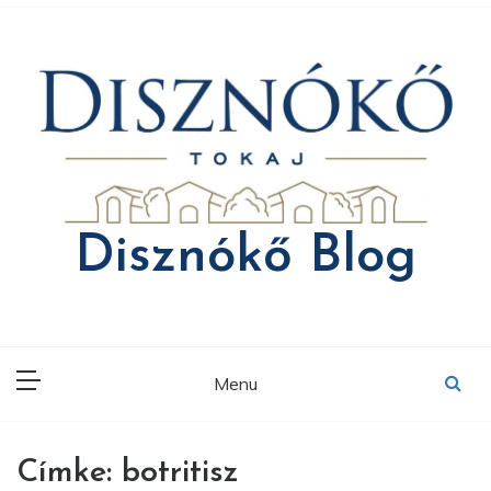
Skip
to
content
Disznókő Blog
Menu
Címke:
botritisz