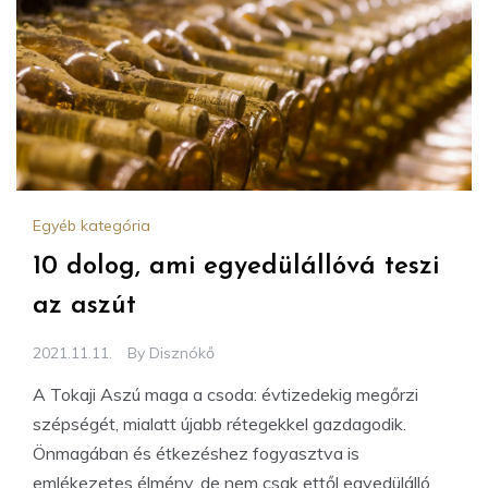
Egyéb kategória
10 dolog, ami egyedülállóvá teszi
az aszút
2021.11.11.
By
Disznókő
A Tokaji Aszú maga a csoda: évtizedekig megőrzi
szépségét, mialatt újabb rétegekkel gazdagodik.
Önmagában és étkezéshez fogyasztva is
emlékezetes élmény, de nem csak ettől egyedülálló.