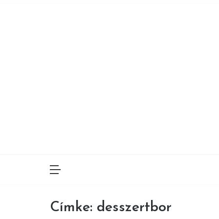
Skip
to
content
Címke:
desszertbor