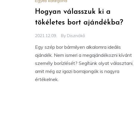
Egyéb kategória
Hogyan válasszuk ki a
tökéletes bort ajándékba?
2021.12.09.
By
Disznókő
Egy szép bor bármilyen alkalomra ideális
ajándék. Nem ismeri a megajándékozni kívánt
személy borízlését? Segítünk olyat választani,
amit még az igazi borrajongók is nagyra
értékelnek.