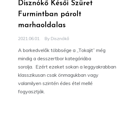
Disznókő Késői Szüret
Furmintban párolt
marhaoldalas
2021.06.01.
By
Disznókő
A borkedvelők többsége a „Tokajit” még
mindig a desszertbor kategóriába
sorolja. Ezért ezeket sokan a leggyakrabban
klasszikusan csak önmagukban vagy
valamilyen szintén édes étel mellé
fogyasztják.