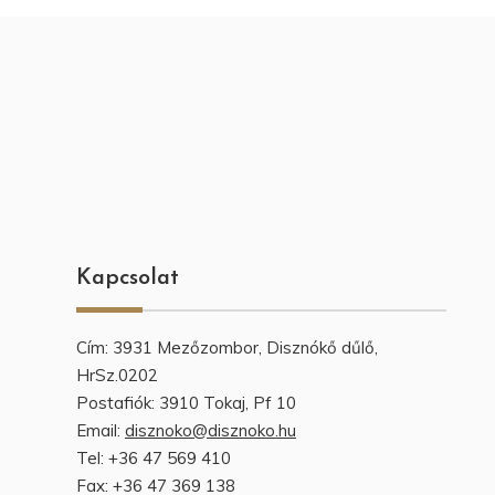
Kapcsolat
Cím: 3931 Mezőzombor, Disznókő dűlő,
HrSz.0202
Postafiók: 3910 Tokaj, Pf 10
Email:
disznoko@disznoko.hu
Tel: +36 47 569 410
Fax: +36 47 369 138