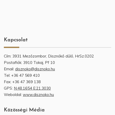
Kapcsolat
Cím: 3931 Mezőzombor, Disznókő dűlő, HrSz.0202
Postafiók: 3910 Tokaj, Pf 10
Email:
disznoko@disznoko.hu
Tel: +36 47 569 410
Fax: +36 47 369 138
GPS:
N:48.1654 E:21.3030
Weboldal:
www.disznoko.hu
Közösségi Média