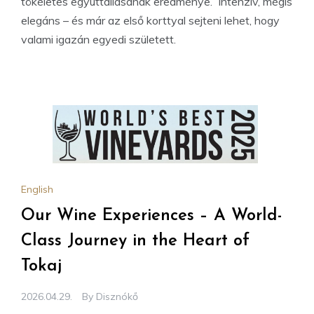
tökéletes együttállásának eredménye. Intenzív, mégis
elegáns – és már az első korttyal sejteni lehet, hogy
valami igazán egyedi született.
English
Our Wine Experiences – A World-
Class Journey in the Heart of
Tokaj
2026.04.29.
By
Disznókő