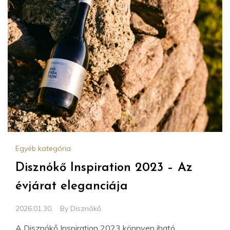
Egyéb kategória
Disznókő Inspiration 2023 – Az
évjárat eleganciája
2026.01.30.
By
Disznókő
A Disznókő Inspiration 2023 könnyen iható,