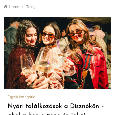
»
Home
Tokaj
Egyéb kategória
Nyári találkozások a Disznókőn –