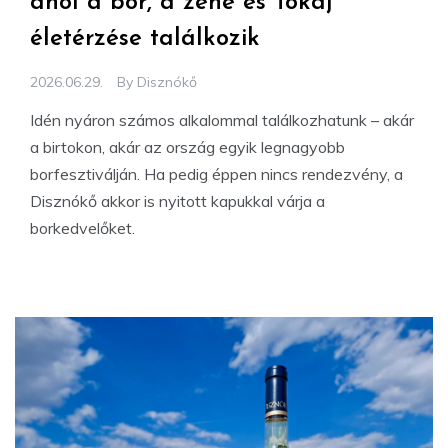
ahol a bor, a zene és Tokaj
életérzése találkozik
2026.06.29.
By
Disznókő
Idén nyáron számos alkalommal találkozhatunk – akár
a birtokon, akár az ország egyik legnagyobb
borfesztiválján. Ha pedig éppen nincs rendezvény, a
Disznókő akkor is nyitott kapukkal várja a
borkedvelőket.