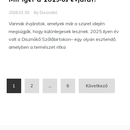
Mit ígér a 2025-ös évjárat?
2026.01.30.
By
Disznókő
Vannak évjáratok, amelyek már a szüret idején
megsúgják, hogy különlegesek lesznek. 2025 ilyen év
volt a Disznókő Szőlőbirtokon– egy olyan esztendő,
amelyben a természet ritka
Bejegyzések
1
2
…
6
Következő
lapozása