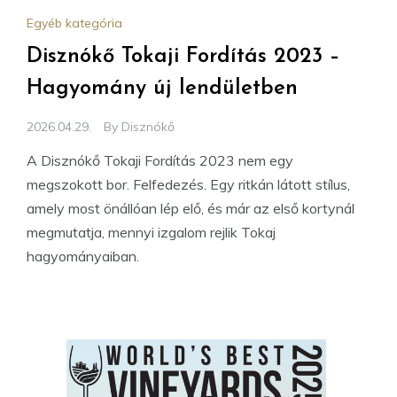
Egyéb kategória
Disznókő Tokaji Fordítás 2023 –
Hagyomány új lendületben
2026.04.29.
By
Disznókő
A Disznókő Tokaji Fordítás 2023 nem egy
megszokott bor. Felfedezés. Egy ritkán látott stílus,
amely most önállóan lép elő, és már az első kortynál
megmutatja, mennyi izgalom rejlik Tokaj
hagyományaiban.