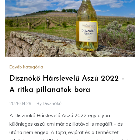
Egyéb kategória
Disznókő Hárslevelű Aszú 2022 –
A ritka pillanatok bora
2026.04.29.
By
Disznókő
A Disznókő Hárslevelű Aszú 2022 egy olyan
különleges aszú, ami már az illatával is megállít – és
utána nem enged. A fajta, évjárat és a természet