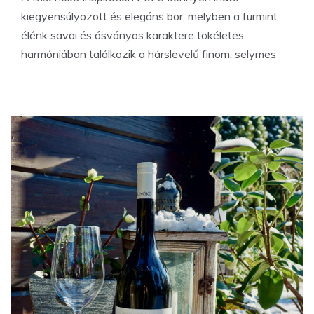
kiegyensúlyozott és elegáns bor, melyben a furmint
élénk savai és ásványos karaktere tökéletes
harmóniában találkozik a hárslevelű finom, selymes