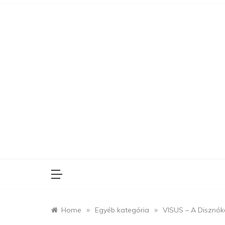
Skip
to
content
»
»
Home
Egyéb kategória
VISUS – A Disznókő