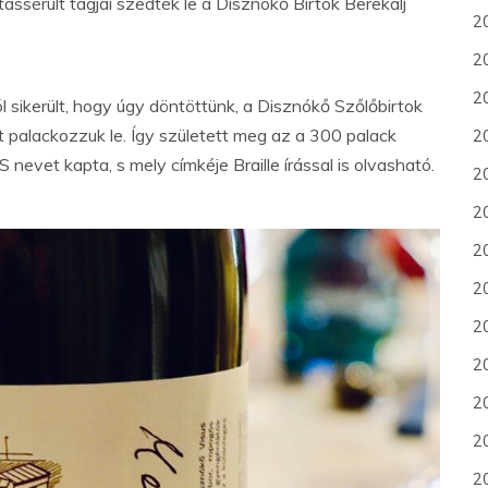
sérült tagjai szedték le a Disznókő Birtok Berekalj
2
20
2
jól sikerült, hogy úgy döntöttünk, a Disznókő Szőlőbirtok
nt palackozzuk le. Így született meg az a 300 palack
20
S nevet kapta, s mely címkéje Braille írással is olvasható.
2
2
2
2
2
2
2
20
20