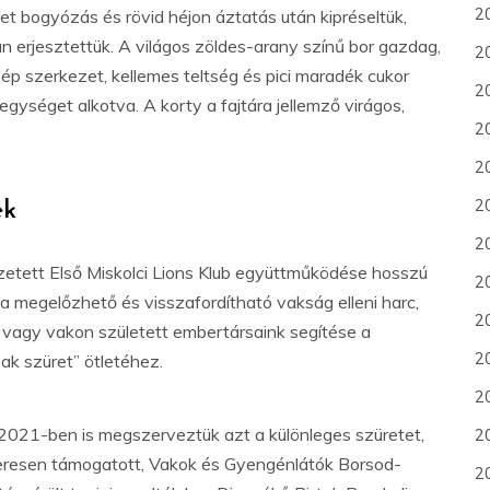
2
ket bogyózás és rövid héjon áztatás után kipréseltük,
 erjesztettük. A világos zöldes-arany színű bor gazdag,
2
zép szerkezet, kellemes teltség és pici maradék cukor
2
egységet alkotva. A korty a fajtára jellemző virágos,
2
20
2
ék
20
ezetett Első Miskolci Lions Klub együttműködése hosszú
2
e a megelőzhető és visszafordítható vakság elleni harc,
2
, vagy vakon született embertársaink segítése a
2
vak szüret” ötletéhez.
2
 2021-ben is megszerveztük azt a különleges szüretet,
2
dszeresen támogatott, Vakok és Gyengénlátók Borsod-
2