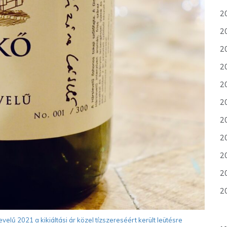
2
20
2
2
2
2
2
20
20
2
20
elű 2021 a kikiáltási ár közel tízszereséért került leütésre