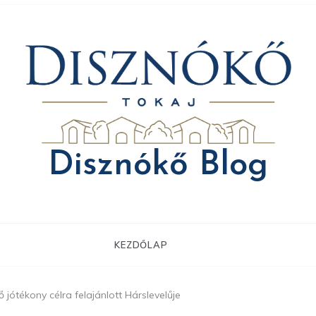
Disznókő Blog
KEZDŐLAP
 jótékony célra felajánlott Hárslevelűje