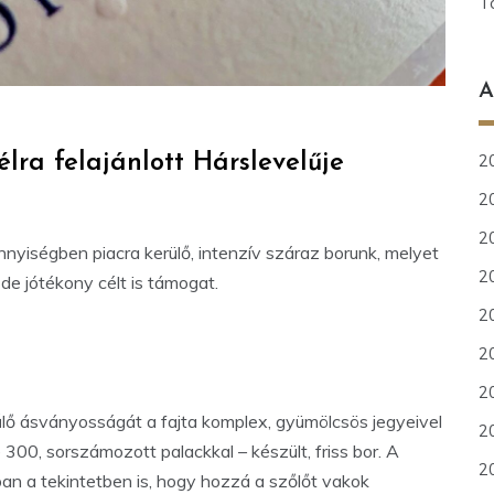
T
A
20
lra felajánlott Hárslevelűje
20
2
nnyiségben piacra kerülő, intenzív száraz borunk, melyet
2
de jótékony célt is támogat.
2
2
20
lő ásványosságát a fajta komplex, gyümölcsös jegyeivel
2
00, sorszámozott palackkal – készült, friss bor. A
2
an a tekintetben is, hogy hozzá a szőlőt vakok