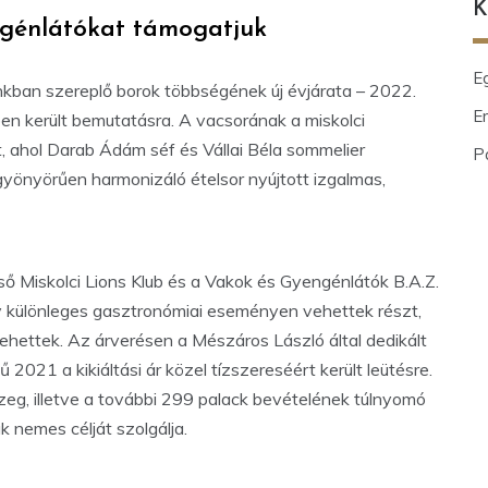
K
ngénlátókat támogatjuk
E
nkban szereplő borok többségének új évjárata – 2022.
En
en került bemutatásra. A vacsorának a miskolci
, ahol Darab Ádám séf és Vállai Béla sommelier
P
yönyörűen harmonizáló ételsor nyújtott izgalmas,
ő Miskolci Lions Klub és a Vakok és Gyengénlátók B.A.Z.
 különleges gasztronómiai eseményen vehettek részt,
ehettek. Az árverésen a Mészáros László által dedikált
021 a kikiáltási ár közel tízszereséért került leütésre.
zeg, illetve a további 299 palack bevételének túlnyomó
 nemes célját szolgálja.