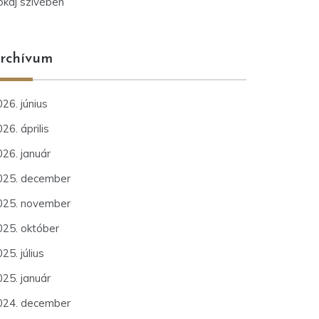
okaj szívében
rchívum
26. június
26. április
026. január
025. december
025. november
025. október
25. július
025. január
024. december