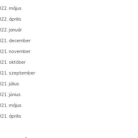
022. május
22. április
022. január
021. december
021. november
021. október
021. szeptember
21. július
21. június
021. május
21. április