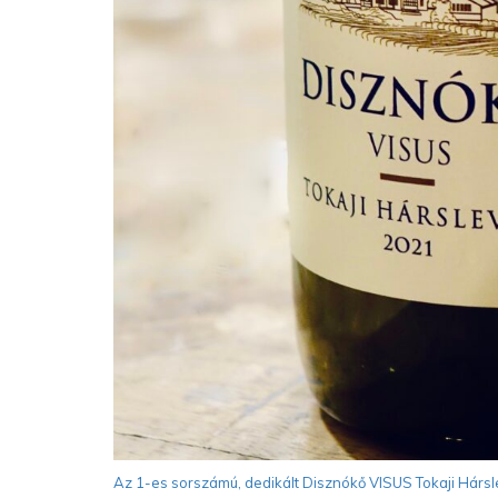
Az 1-es sorszámú, dedikált Disznókő VISUS Tokaji Hárslev