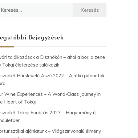
eresés:
egutóbbi Bejegyzések
ári találkozások a Disznókőn – ahol a bor, a zene
 Tokaj életérzése találkozik
isznókő Hárslevelű Aszú 2022 – A ritka pillanatok
ora
ur Wine Experiences – A World-Class Journey in
he Heart of Tokaj
isznókő Tokaji Fordítás 2023 – Hagyomány új
endületben
rturisztikai ajánlatunk – Világszínvonalú élmény