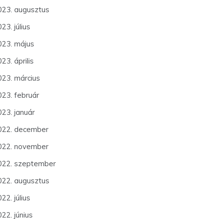
023. augusztus
23. július
023. május
23. április
023. március
023. február
023. január
022. december
022. november
022. szeptember
022. augusztus
22. július
22. június