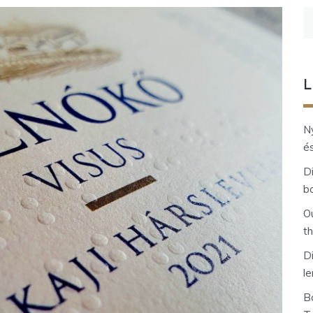
K
L
Ny
és
D
b
O
t
D
l
Bo