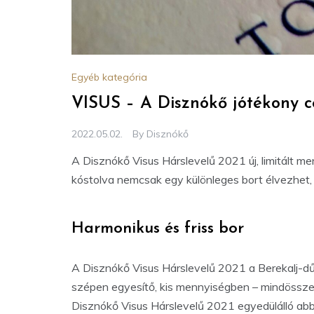
Egyéb kategória
VISUS – A Disznókő jótékony cé
2022.05.02.
By
Disznókő
A Disznókő Visus Hárslevelű 2021 új, limitált me
kóstolva nemcsak egy különleges bort élvezhet, 
Harmonikus és friss bor
A Disznókő Visus Hárslevelű 2021 a Berekalj-dű
szépen egyesítő, kis mennyiségben – mindössze 3
Disznókő Visus Hárslevelű 2021 egyedülálló abb