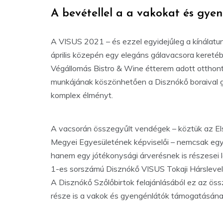
A bevétellel a a vakokat és gye
A VISUS 2021 – és ezzel egyidejűleg a kínálatu
április közepén egy elegáns gálavacsora keretéb
Végállomás Bistro & Wine étterem adott otthont
munkájának köszönhetően a Disznókő boraival g
komplex élményt.
A vacsorán összegyűlt vendégek – köztük az Els
Megyei Egyesületének képviselői – nemcsak egy
hanem egy jótékonysági árverésnek is részesei l
1-es sorszámú Disznókő VISUS Tokaji Hárslevelű 2
A Disznókő Szőlőbirtok felajánlásából ez az öss
része is a vakok és gyengénlátók támogatásának