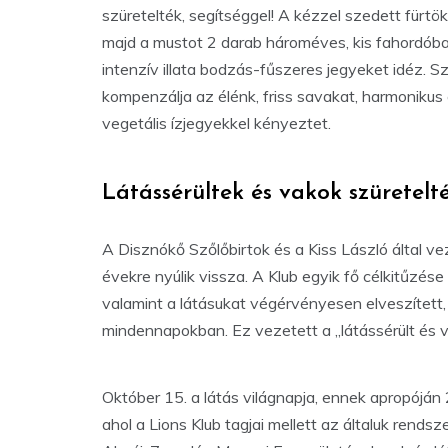
szüretelték, segítséggel! A kézzel szedett fürtö
majd a mustot 2 darab hároméves, kis fahordóban
intenzív illata bodzás-fűszeres jegyeket idéz. S
kompenzálja az élénk, friss savakat, harmonikus 
vegetális ízjegyekkel kényeztet.
Látássérültek és vakok szüretelt
A Disznókő Szőlőbirtok és a Kiss László által v
évekre nyúlik vissza. A Klub egyik fő célkitűzés
valamint a látásukat végérvényesen elveszített
mindennapokban. Ez vezetett a „látássérült és 
Október 15. a látás világnapja, ennek apropóján
ahol a Lions Klub tagjai mellett az általuk ren