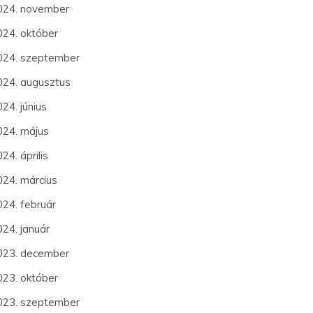
024. november
024. október
024. szeptember
024. augusztus
24. június
024. május
24. április
024. március
024. február
024. január
023. december
023. október
023. szeptember