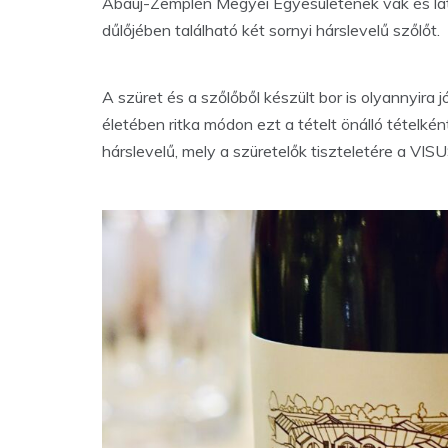
Abaúj-Zemplén Megyei Egyesületének vak és látás
dűlőjében található két sornyi hárslevelű szőlőt.
A szüret és a szőlőből készült bor is olyannyira 
életében ritka módon ezt a tételt önálló tételké
hárslevelű, mely a szüretelők tiszteletére a VISU