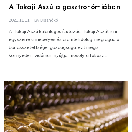
A Tokaji Aszú a gasztronómiában
2021.11.11.
By
Disznókő
A Tokaji Aszú különleges ízutazás. Tokaji Aszút inni
egyszerre ünnepélyes és örömteli dolog: megragad a
bor összetettsége, gazdagsága, ezt mégis
könnyeden, vidáman nyújtja, mosolyra fakaszt.