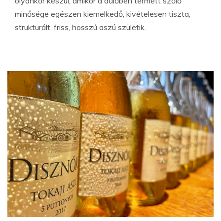
olyankor készül, amikor a dűlőben termett szőlő
minősége egészen kiemelkedő, kivételesen tiszta,
strukturált, friss, hosszú aszú születik.