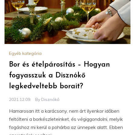
Egyéb kategória
Bor és ételpárosítás – Hogyan
fogyasszuk a Disznókő
legkedveltebb borait?
2021.12.09.
By
Disznókő
Hamarosan itt a karácsony, nem árt ilyenkor időben
feltölteni a borkészleteinket, és végiggondolni, melyik
fogáshoz mi kerül a pohárba az ünnepek alatt. Ebben