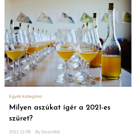
Egyéb kategória
Milyen aszúkat ígér a 2021-es
szüret?
2021.12.09.
By
Disznókő