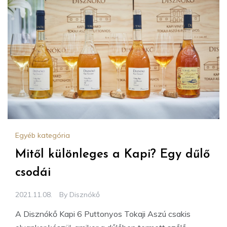
Egyéb kategória
Mitől különleges a Kapi? Egy dűlő
csodái
2021.11.08.
By
Disznókő
A Disznókő Kapi 6 Puttonyos Tokaji Aszú csakis