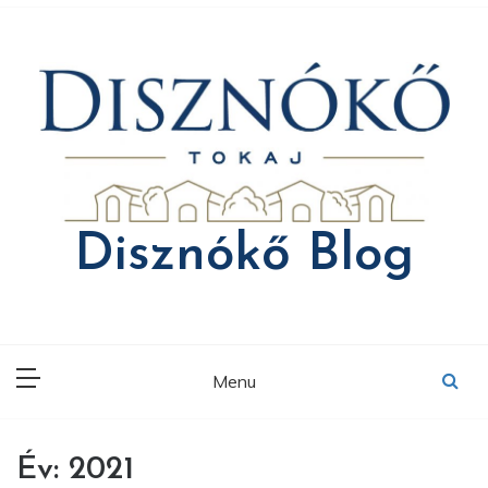
Skip
to
content
Disznókő Blog
Menu
Év:
2021