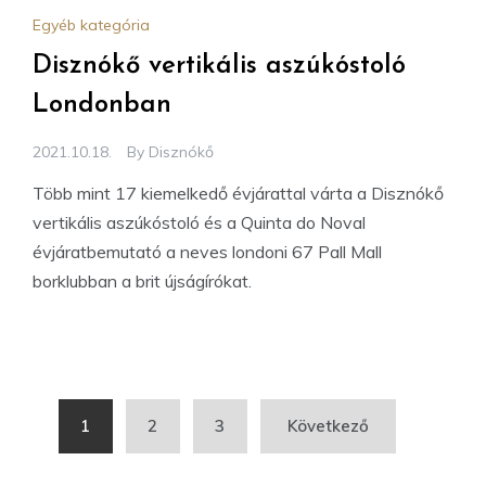
Egyéb kategória
Disznókő vertikális aszúkóstoló
Londonban
2021.10.18.
By
Disznókő
Több mint 17 kiemelkedő évjárattal várta a Disznókő
vertikális aszúkóstoló és a Quinta do Noval
évjáratbemutató a neves londoni 67 Pall Mall
borklubban a brit újságírókat.
Bejegyzések
1
2
3
Következő
lapozása