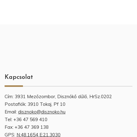
Kapcsolat
Cím: 3931 Mezőzombor, Disznókő dűlő, HrSz.0202
Postafiók: 3910 Tokaj, Pf 10
Email:
disznoko@disznoko.hu
Tel: +36 47 569 410
Fax: +36 47 369 138
GPS:
N:48.1654 E:21.3030