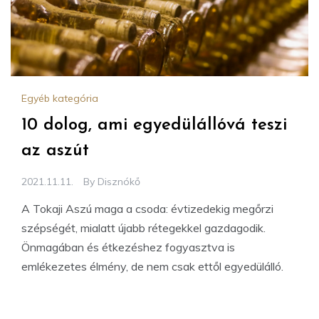
Egyéb kategória
10 dolog, ami egyedülállóvá teszi
az aszút
2021.11.11.
By
Disznókő
A Tokaji Aszú maga a csoda: évtizedekig megőrzi
szépségét, mialatt újabb rétegekkel gazdagodik.
Önmagában és étkezéshez fogyasztva is
emlékezetes élmény, de nem csak ettől egyedülálló.