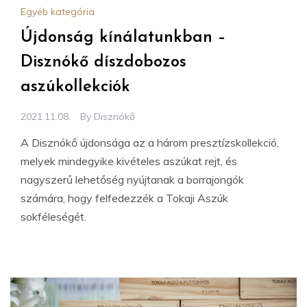
Egyéb kategória
Újdonság kínálatunkban –
Disznókő díszdobozos
aszúkollekciók
2021.11.08.
By
Disznókő
A Disznókő újdonsága az a három presztízskollekció,
melyek mindegyike kivételes aszúkat rejt, és
nagyszerű lehetőség nyújtanak a borrajongók
számára, hogy felfedezzék a Tokaji Aszúk
sokféleségét.