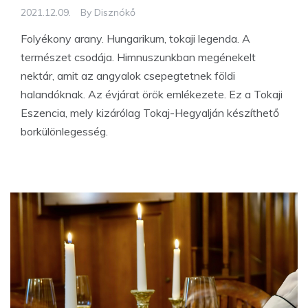
2021.12.09.
By
Disznókő
Folyékony arany. Hungarikum, tokaji legenda. A
természet csodája. Himnuszunkban megénekelt
nektár, amit az angyalok csepegtetnek földi
halandóknak. Az évjárat örök emlékezete. Ez a Tokaji
Eszencia, mely kizárólag Tokaj-Hegyalján készíthető
borkülönlegesség.